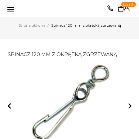
0
koszyk
EUR
PLN

Strona główna
Spinacz 120 mm z okrętką zgrzewaną
SPINACZ 120 MM Z OKRĘTKĄ ZGRZEWANĄ
chevron_left
chevron_right