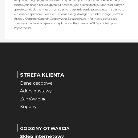
bezpośredniego (wysyłka Newslettera). W związku z przetwarzaniem danych
osobowych mogą przysługiwać Ci następujące prawa: dostępu do treści danych,
sprostowania danych, usunięcia danych, ograniczenia przetwarzania danych,
wniesienia sprzeciwu oraz wniesienia skargi do organu nadzorczego (Prezesa
Urzędu Ochrony Danych Osobowych). Szczegółowe informacje dotyczące
obowiązku informacyjnego znajdziesz w Regulaminie Sklepu i Polityce
Prywatności.
STREFA KLIENTA
Dane osobowe
Adres dostawy
Zamówienia
Kupony
GODZINY OTWARCIA
Sklep internetowy