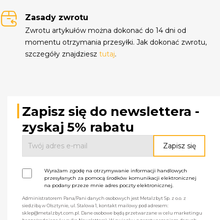
Zasady zwrotu
Zwrotu artykułów można dokonać do 14 dni od
momentu otrzymania przesyłki. Jak dokonać zwrotu,
szczegóły znajdziesz
tutaj
.
Zapisz się do newslettera -
zyskaj 5% rabatu
Wyrażam zgodę na otrzymywanie informacji handlowych
przesyłanych za pomocą środków komunikacji elektronicznej
na podany przeze mnie adres poczty elektronicznej.
Administratorem Pana/Pani danych osobowych jest Metalzbyt Sp. z o.o. z
siedzibą w Olsztynie, ul. Stalowa 1, kontakt mailowy pod adresem:
sklep@metalzbyt.com.pl. Dane osobowe będą przetwarzane w celu marketingu