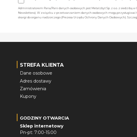
Administratorem Pana/Pani danych osobowych jest Metalzbyt Sp. z o.o. z siedzibą w
Newslettera). W związku z przetwarzaniem danych osobowych mogą przysługiwać Ci 
skargi do organu nadzorczego (Prezesa Urzędu Ochrony Danych Osobowych). Szczegó
STREFA KLIENTA
Dane osobowe
Adres dostawy
Zamówienia
Kupony
GODZINY OTWARCIA
Sklep internetowy
Pn-pt: 7:00-15:00