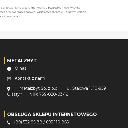
będą przetwarzane w celu marketingu bezpośredniego (wysyłka
enia przetwarzania danych, wniesienia sprzeciwu oraz wniesienia
ce Prywatności.
METALZBYT
O nas
Kontakt z nami
Metalzbyt Sp. z o.o
ul. Stalowa 1, 10-959
Olsztyn
NIP: 739-020-03-18
OBSŁUGA SKLEPU INTERNETOWEGO
(89) 532 95 88
/
695 110 865