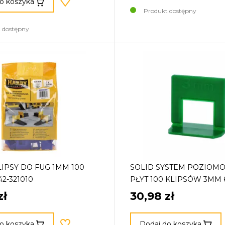
o koszyka
Produkt dostępny
 dostępny
IPSY DO FUG 1MM 100
SOLID SYSTEM POZIOM
2-321010
PŁYT 100 KLIPSÓW 3MM 
zł
30,98 zł
o koszyka
Dodaj do koszyka