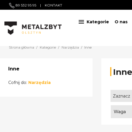
89 532 95 95
|
KONTAKT

Kategorie
O nas
Strona główna
Kategorie
Narzędzia
Inne
Inne
Inn
Cofnij do:
Narzędzia
Zaznacz
Waga