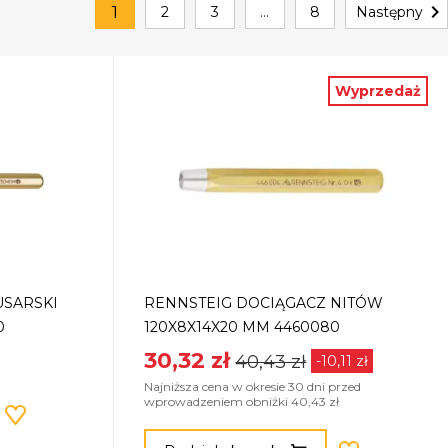

1
2
3
…
8
Następny
Wyprzedaż
USARSKI
RENNSTEIG DOCIĄGACZ NITÓW
0
120X8X14X20 MM 4460080
30,32 zł
40,43 zł
-10,11 zł
Najniższa cena w okresie 30 dni przed
wprowadzeniem obniżki 40,43 zł