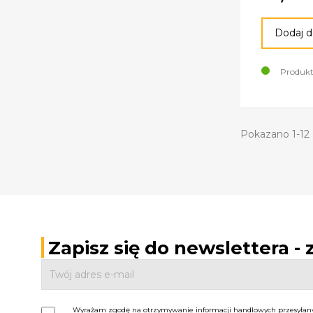
Dodaj d
Produkt
Pokazano 1-12 
Zapisz się do newslettera -
Wyrażam zgodę na otrzymywanie informacji handlowych przesyłanyc