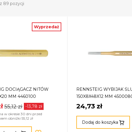
z 89 pozycji
Wyprzedaż
IG DOCIĄGACZ NITÓW
RENNSTEIG WYBIJAK ŚL
5X20 MM 4460100
150X8X48X12 MM 450008
ł
24,73 zł
55,12 zł
-13,78 zł
na w okresie 30 dni przed
m obniżki 55,12 zł
Dodaj do koszyka