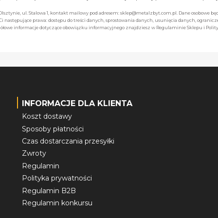
 Olsztynie, ul. Stalowa 1, kontakt mailowy pod adresem: sklep@metalzbyt.com.pl. Dane osobowe 
następujące prawa: dostępu do treści danych, sprostowania danych, usunięcia danych, ogranicz
łowe informacje dotyczące obowiązku informacyjnego znajdziesz w Regulaminie Sklepu i Polity
INFORMACJE DLA KLIENTA
Koszt dostawy
Sposoby płatności
Czas dostarczania przesyłki
Zwroty
Regulamin
Polityka prywatności
Regulamin B2B
Regulamin konkursu