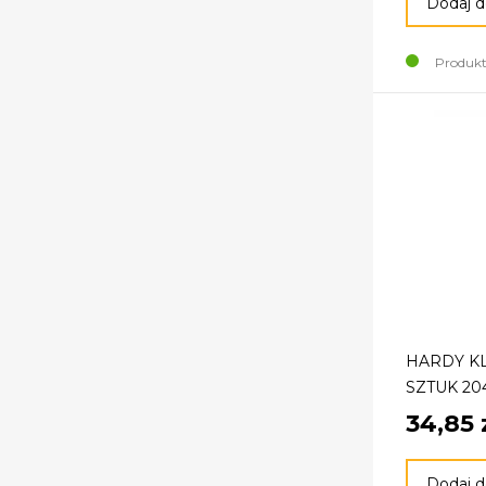
Dodaj d
Produkt
HARDY KL
SZTUK 204
34,85 
Dodaj d