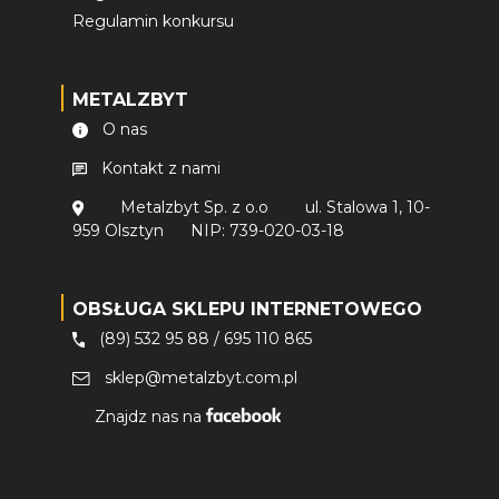
Regulamin konkursu
METALZBYT
O nas
Kontakt z nami
Metalzbyt Sp. z o.o
ul. Stalowa 1, 10-
959 Olsztyn
NIP: 739-020-03-18
OBSŁUGA SKLEPU INTERNETOWEGO
(89) 532 95 88
/
695 110 865
sklep@metalzbyt.com.pl
Znajdz nas na