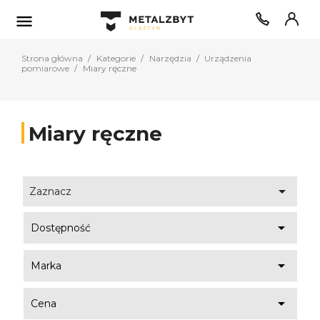

Strona główna
Kategorie
Narzędzia
Urządzenia
pomiarowe
Miary ręczne
Miary ręczne

Zaznacz

Dostępność

Marka

Cena