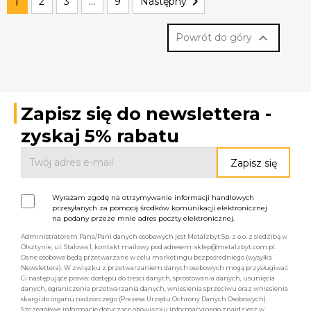

1
2
3
…
9
Następny

Powrót do góry
Zapisz się do newslettera -
zyskaj 5% rabatu
Wyrażam zgodę na otrzymywanie informacji handlowych
przesyłanych za pomocą środków komunikacji elektronicznej
na podany przeze mnie adres poczty elektronicznej.
Administratorem Pana/Pani danych osobowych jest Metalzbyt Sp. z o.o. z siedzibą w
Olsztynie, ul. Stalowa 1, kontakt mailowy pod adresem: sklep@metalzbyt.com.pl.
Dane osobowe będą przetwarzane w celu marketingu bezpośredniego (wysyłka
Newslettera). W związku z przetwarzaniem danych osobowych mogą przysługiwać
Ci następujące prawa: dostępu do treści danych, sprostowania danych, usunięcia
danych, ograniczenia przetwarzania danych, wniesienia sprzeciwu oraz wniesienia
skargi do organu nadzorczego (Prezesa Urzędu Ochrony Danych Osobowych).
Szczegółowe informacje dotyczące obowiązku informacyjnego znajdziesz w