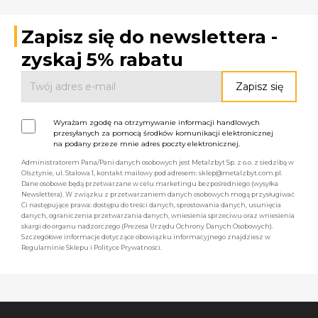
Zapisz się do newslettera -
zyskaj 5% rabatu
Wyrażam zgodę na otrzymywanie informacji handlowych
przesyłanych za pomocą środków komunikacji elektronicznej
na podany przeze mnie adres poczty elektronicznej.
Administratorem Pana/Pani danych osobowych jest Metalzbyt Sp. z o.o. z siedzibą w
Olsztynie, ul. Stalowa 1, kontakt mailowy pod adresem: sklep@metalzbyt.com.pl.
Dane osobowe będą przetwarzane w celu marketingu bezpośredniego (wysyłka
Newslettera). W związku z przetwarzaniem danych osobowych mogą przysługiwać
Ci następujące prawa: dostępu do treści danych, sprostowania danych, usunięcia
danych, ograniczenia przetwarzania danych, wniesienia sprzeciwu oraz wniesienia
skargi do organu nadzorczego (Prezesa Urzędu Ochrony Danych Osobowych).
Szczegółowe informacje dotyczące obowiązku informacyjnego znajdziesz w
Regulaminie Sklepu i Polityce Prywatności.