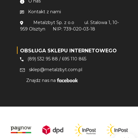
O nas
Kontakt z nami
Metalzbyt Sp. z o.o
ul. Stalowa 1, 10-
959 Olsztyn
NIP: 739-020-03-18
OBSŁUGA SKLEPU INTERNETOWEGO
(89) 532 95 88
/
695 110 865
sklep@metalzbyt.com.pl
Znajdz nas na