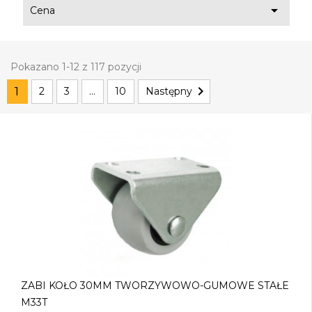

Cena
Pokazano 1-12 z 117 pozycji

1
2
3
…
10
Następny
ZABI KOŁO 30MM TWORZYWOWO-GUMOWE STAŁE
M33T