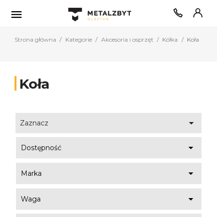

Strona główna
Kategorie
Akcesoria i osprzęt
Kółka
Koła
Koła

Zaznacz

Dostępność

Marka

Waga