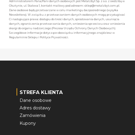
Administratorem Pana/Pani danych osobowych jest Metalzbyt Sp. z o.o. z siedzibą w
Olsztynie, ul. Stalowa 1, kontakt mailowy pod adresem: sklep@metalzbyt.com.pl.
Dane osobowe będą przetwarzane w celu marketingu bezpośredniego (wysyłka
Newslettera). W związku z przetwarzaniem danych osobowych mogą przysługiwać
Ci następujące prawa: dostępu do treści danych, sprostowania danych, usunięcia
danych, ograniczenia przetwarzania danych, wniesienia sprzeciwu oraz wniesienia
skargi do organu nadzorczego (Prezesa Urzędu Ochrony Danych Osobowych).
Szczegółowe informacje dotyczące obowiązku informacyjnego znajdziesz w
Regulaminie Sklepu i Polityce Prywatności.
STREFA KLIENTA
Dane osobowe
Adres dostawy
Zamówienia
Kupony