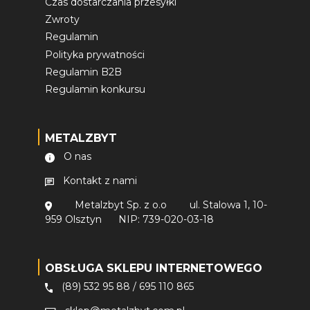
Czas dostarczania przesyłki
Zwroty
Regulamin
Polityka prywatności
Regulamin B2B
Regulamin konkursu
METALZBYT
O nas
Kontakt z nami
Metalzbyt Sp. z o.o
ul. Stalowa 1, 10-
959 Olsztyn
NIP: 739-020-03-18
OBSŁUGA SKLEPU INTERNETOWEGO
(89) 532 95 88
/
695 110 865