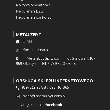
Polityka prywatności
Regulamin B2B
Regulamin konkursu
METALZBYT
O nas
Kontakt z nami
Metalzbyt Sp. z o.o
ul. Stalowa 1, 10-
959 Olsztyn
NIP: 739-020-03-18
OBSŁUGA SKLEPU INTERNETOWEGO
(89) 532 95 88
/
695 110 865
sklep@metalzbyt.com.pl
Znajdz nas na