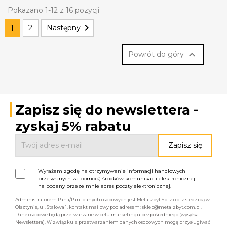
Pokazano 1-12 z 16 pozycji

1
2
Następny

Powrót do góry
Zapisz się do newslettera -
zyskaj 5% rabatu
Wyrażam zgodę na otrzymywanie informacji handlowych
przesyłanych za pomocą środków komunikacji elektronicznej
na podany przeze mnie adres poczty elektronicznej.
Administratorem Pana/Pani danych osobowych jest Metalzbyt Sp. z o.o. z siedzibą w
Olsztynie, ul. Stalowa 1, kontakt mailowy pod adresem: sklep@metalzbyt.com.pl.
Dane osobowe będą przetwarzane w celu marketingu bezpośredniego (wysyłka
Newslettera). W związku z przetwarzaniem danych osobowych mogą przysługiwać