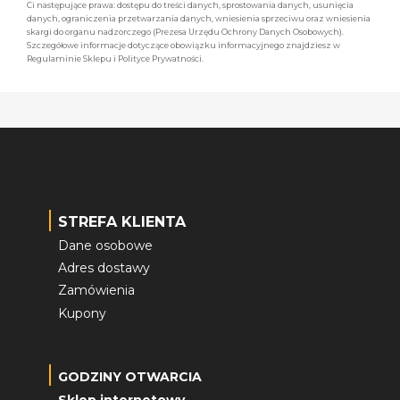
Ci następujące prawa: dostępu do treści danych, sprostowania danych, usunięcia
danych, ograniczenia przetwarzania danych, wniesienia sprzeciwu oraz wniesienia
skargi do organu nadzorczego (Prezesa Urzędu Ochrony Danych Osobowych).
Szczegółowe informacje dotyczące obowiązku informacyjnego znajdziesz w
Regulaminie Sklepu i Polityce Prywatności.
STREFA KLIENTA
Dane osobowe
Adres dostawy
Zamówienia
Kupony
GODZINY OTWARCIA
Sklep internetowy