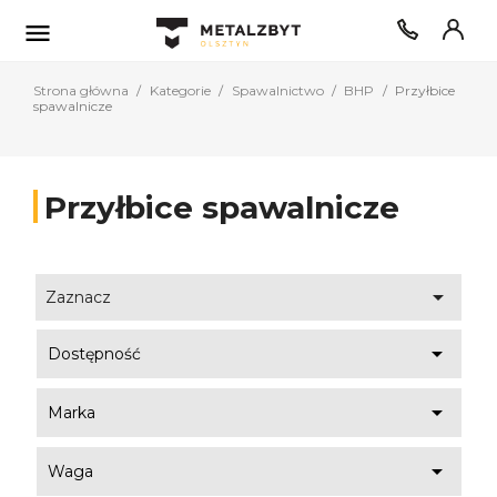

Strona główna
Kategorie
Spawalnictwo
BHP
Przyłbice
spawalnicze
Przyłbice spawalnicze

Zaznacz

Dostępność

Marka

Waga