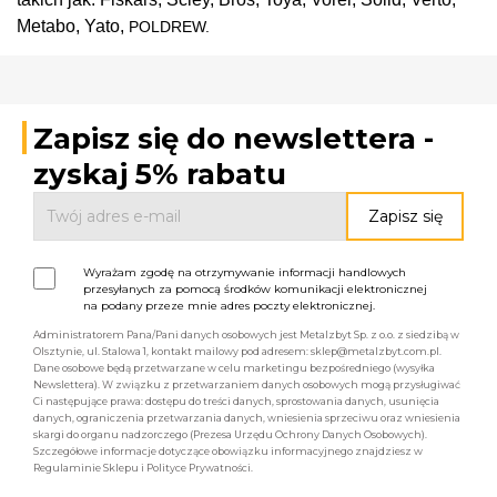
Metabo, Yato, 
POLDREW. 
Zapisz się do newslettera -
zyskaj 5% rabatu
Wyrażam zgodę na otrzymywanie informacji handlowych
przesyłanych za pomocą środków komunikacji elektronicznej
na podany przeze mnie adres poczty elektronicznej.
Administratorem Pana/Pani danych osobowych jest Metalzbyt Sp. z o.o. z siedzibą w
Olsztynie, ul. Stalowa 1, kontakt mailowy pod adresem: sklep@metalzbyt.com.pl.
Dane osobowe będą przetwarzane w celu marketingu bezpośredniego (wysyłka
Newslettera). W związku z przetwarzaniem danych osobowych mogą przysługiwać
Ci następujące prawa: dostępu do treści danych, sprostowania danych, usunięcia
danych, ograniczenia przetwarzania danych, wniesienia sprzeciwu oraz wniesienia
skargi do organu nadzorczego (Prezesa Urzędu Ochrony Danych Osobowych).
Szczegółowe informacje dotyczące obowiązku informacyjnego znajdziesz w
Regulaminie Sklepu i Polityce Prywatności.