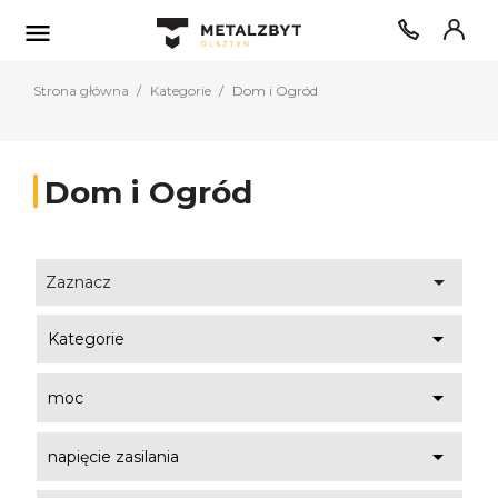

Strona główna
Kategorie
Dom i Ogród
Dom i Ogród

Zaznacz

Kategorie

moc

napięcie zasilania