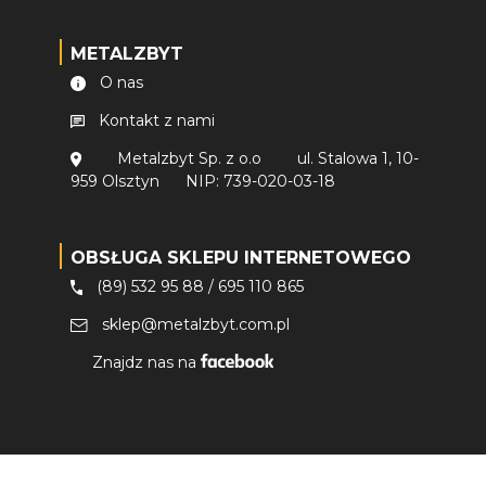
METALZBYT
O nas
Kontakt z nami
Metalzbyt Sp. z o.o
ul. Stalowa 1, 10-
959 Olsztyn
NIP: 739-020-03-18
OBSŁUGA SKLEPU INTERNETOWEGO
(89) 532 95 88
/
695 110 865
sklep@metalzbyt.com.pl
Znajdz nas na