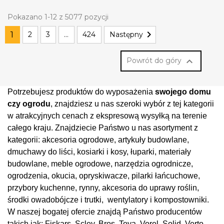
Pokazano 1-12 z 5077 pozycji

1
2
3
…
424
Następny

Powrót do góry
Potrzebujesz produktów do wyposażenia 
swojego domu 
czy ogrodu
, znajdziesz u nas szeroki wybór z tej kategorii 
w atrakcyjnych cenach z ekspresową wysyłką na terenie 
całego kraju. Znajdziecie Państwo u nas asortyment z 
kategorii: akcesoria ogrodowe, artykuły budowlane, 
dmuchawy do liści, kosiarki i kosy, łuparki, materiały 
budowlane, meble ogrodowe, narzędzia ogrodnicze, 
ogrodzenia, okucia, opryskiwacze, pilarki łańcuchowe, 
przybory kuchenne, rynny, akcesoria do uprawy roślin, 
środki owadobójcze i trutki,  wentylatory i kompostowniki. 
W naszej bogatej ofercie znajdą Państwo producentów 
takich jak: Fiskars, Scley, Bros, Toya, Vorel, Solid, Verto, 