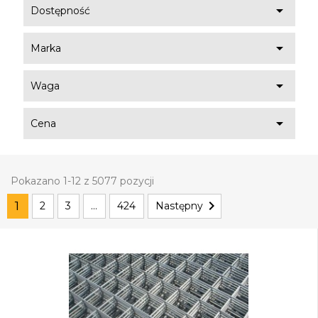

Dostępność

Marka

Waga

Cena
Pokazano 1-12 z 5077 pozycji

1
2
3
…
424
Następny