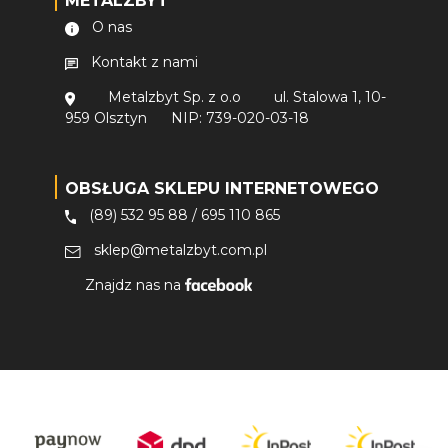
METALZBYT
O nas
Kontakt z nami
Metalzbyt Sp. z o.o
ul. Stalowa 1, 10-
959 Olsztyn
NIP: 739-020-03-18
OBSŁUGA SKLEPU INTERNETOWEGO
(89) 532 95 88
/
695 110 865
sklep@metalzbyt.com.pl
Znajdz nas na