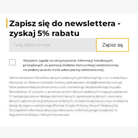
Zapisz się do newslettera -
zyskaj 5% rabatu
Wyrażam zgodę na otrzymywanie informacji handlowych
przesyłanych za pomocą środków komunikacji elektronicznej
na podany przeze mnie adres poczty elektronicznej.
Administratorem Pana/Pani danych osobowych jest Metalzbyt Sp. z o.o. z siedzibą w
Olsztynie, ul. Stalowa 1, kontakt mailowy pod adresem: sklep@metalzbyt.com.pl.
Dane osobowe będą przetwarzane w celu marketingu bezpośredniego (wysyłka
Newslettera). W związku z przetwarzaniem danych osobowych mogą przysługiwać
Ci następujące prawa: dostępu do treści danych, sprostowania danych, usunięcia
danych, ograniczenia przetwarzania danych, wniesienia sprzeciwu oraz wniesienia
skargi do organu nadzorczego (Prezesa Urzędu Ochrony Danych Osobowych).
Szczegółowe informacje dotyczące obowiązku informacyjnego znajdziesz w
Regulaminie Sklepu i Polityce Prywatności.