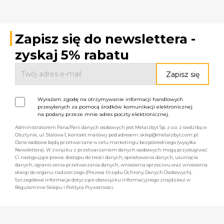
Zapisz się do newslettera -
zyskaj 5% rabatu
Wyrażam zgodę na otrzymywanie informacji handlowych
przesyłanych za pomocą środków komunikacji elektronicznej
na podany przeze mnie adres poczty elektronicznej.
Administratorem Pana/Pani danych osobowych jest Metalzbyt Sp. z o.o. z siedzibą w
Olsztynie, ul. Stalowa 1, kontakt mailowy pod adresem: sklep@metalzbyt.com.pl.
Dane osobowe będą przetwarzane w celu marketingu bezpośredniego (wysyłka
Newslettera). W związku z przetwarzaniem danych osobowych mogą przysługiwać
Ci następujące prawa: dostępu do treści danych, sprostowania danych, usunięcia
danych, ograniczenia przetwarzania danych, wniesienia sprzeciwu oraz wniesienia
skargi do organu nadzorczego (Prezesa Urzędu Ochrony Danych Osobowych).
Szczegółowe informacje dotyczące obowiązku informacyjnego znajdziesz w
Regulaminie Sklepu i Polityce Prywatności.