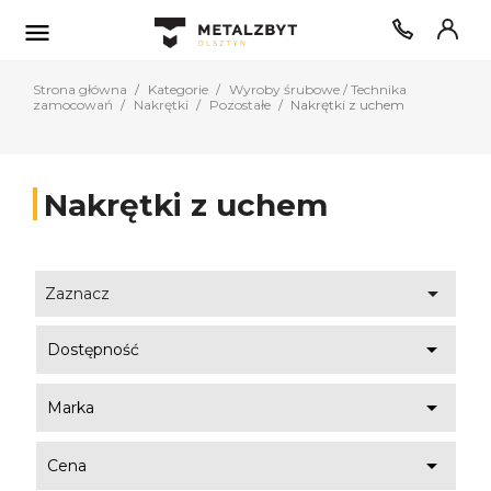

Strona główna
Kategorie
Wyroby śrubowe / Technika
zamocowań
Nakrętki
Pozostałe
Nakrętki z uchem
Nakrętki z uchem

Zaznacz

Dostępność

Marka

Cena