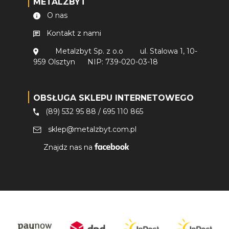
METALZBYT
O nas
Kontakt z nami
Metalzbyt Sp. z o.o
ul. Stalowa 1, 10-
959 Olsztyn
NIP: 739-020-03-18
OBSŁUGA SKLEPU INTERNETOWEGO
(89) 532 95 88
/
695 110 865
sklep@metalzbyt.com.pl
Znajdz nas na