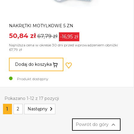
NAKRĘTKI MOTYLKOWE 5 ZN
50,84 zł
67,79 zł
-16,95 zł
Najniższa cena w okresie 30 dni przed wprowadzeniem obniżki
67,79 zł
Dodaj do koszyka
Produkt dostępny
Pokazano 1-12 z 17 pozycji

1
2
Następny

Powrót do góry