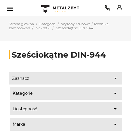

Strona główna
Kategorie
Wyroby śrubowe / Technika
zamocowań
Nakrętki
Sześciokątne DIN-944
Sześciokątne DIN-944

Zaznacz

Kategorie

Dostępność

Marka