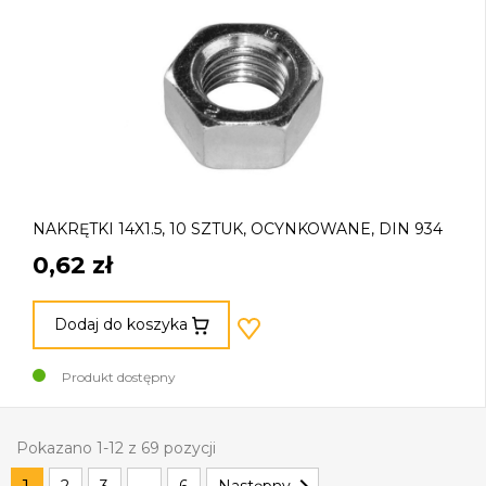
NAKRĘTKI 14X1.5, 10 SZTUK, OCYNKOWANE, DIN 934
0,62 zł
Dodaj do koszyka
Produkt dostępny
Pokazano 1-12 z 69 pozycji

1
2
3
…
6
Następny