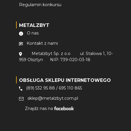
Regulamin konkursu
METALZBYT
O nas
Kontakt z nami
Metalzbyt Sp. z o.o
ul. Stalowa 1, 10-
959 Olsztyn
NIP: 739-020-03-18
OBSŁUGA SKLEPU INTERNETOWEGO
(89) 532 95 88
/
695 110 865
sklep@metalzbyt.com.pl
Znajdz nas na