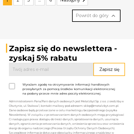

Powrót do góry
Zapisz się do newslettera -
zyskaj 5% rabatu
Wyrażam zgodę na otrzymywanie informacji handlowych
przesyłanych za pomocą środków komunikacji elektronicznej
na podany przeze mnie adres poczty elektronicznej.
Administratorem Pana/Pani danych osobowych jest Metalzbyt Sp. z o.o. z siedzibą w
Olsztynie, ul. Stalowa 1, kontakt mailowy pod adresem: sklep@metalzbyt.com.pl.
Dane osobowe będą przetwarzane w celu marketingu bezpośredniego (wysyłka
Newslettera). W związku z przetwarzaniem danych osobowych mogą przysługiwać
Ci następujące prawa: dostępu do treści danych, sprostowania danych, usunięcia
danych, ograniczenia przetwarzania danych, wniesienia sprzeciwu oraz wniesienia
skargi do organu nadzorczego (Prezesa Urzędu Ochrony Danych Osobowych).
Szczegółowe informacje dotyczące obowiązku informacyjnego znajdziesz w