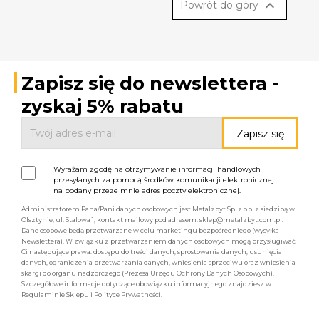

Powrót do góry
Zapisz się do newslettera -
zyskaj 5% rabatu
Wyrażam zgodę na otrzymywanie informacji handlowych
przesyłanych za pomocą środków komunikacji elektronicznej
na podany przeze mnie adres poczty elektronicznej.
Administratorem Pana/Pani danych osobowych jest Metalzbyt Sp. z o.o. z siedzibą w
Olsztynie, ul. Stalowa 1, kontakt mailowy pod adresem: sklep@metalzbyt.com.pl.
Dane osobowe będą przetwarzane w celu marketingu bezpośredniego (wysyłka
Newslettera). W związku z przetwarzaniem danych osobowych mogą przysługiwać
Ci następujące prawa: dostępu do treści danych, sprostowania danych, usunięcia
danych, ograniczenia przetwarzania danych, wniesienia sprzeciwu oraz wniesienia
skargi do organu nadzorczego (Prezesa Urzędu Ochrony Danych Osobowych).
Szczegółowe informacje dotyczące obowiązku informacyjnego znajdziesz w
Regulaminie Sklepu i Polityce Prywatności.