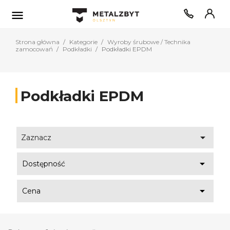

Strona główna
Kategorie
Wyroby śrubowe / Technika
zamocowań
Podkładki
Podkładki EPDM
Podkładki EPDM

Zaznacz

Dostępność

Cena