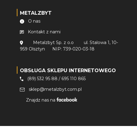
METALZBYT
O nas
Kontakt z nami
Metalzbyt Sp. z o.o
ul. Stalowa 1, 10-
959 Olsztyn
NIP: 739-020-03-18
OBSŁUGA SKLEPU INTERNETOWEGO
(89) 532 95 88
/
695 110 865
sklep@metalzbyt.com.pl
Znajdz nas na