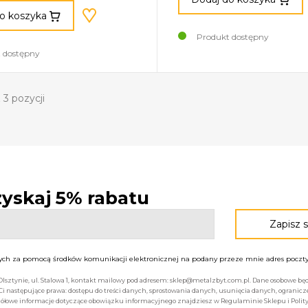
o koszyka
Produkt dostępny
 dostępny
 3 pozycji
 zyskaj 5% rabatu
h za pomocą środków komunikacji elektronicznej na podany przeze mnie adres poczty 
 Olsztynie, ul. Stalowa 1, kontakt mailowy pod adresem: sklep@metalzbyt.com.pl. Dane osobowe 
następujące prawa: dostępu do treści danych, sprostowania danych, usunięcia danych, ogranicz
łowe informacje dotyczące obowiązku informacyjnego znajdziesz w Regulaminie Sklepu i Polity