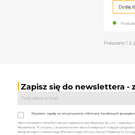
Dodaj d
Produkt
Pokazano 1-3 z
Zapisz się do newslettera -
Wyrażam zgodę na otrzymywanie informacji handlowych przesyłanyc
Administratorem Pana/Pani danych osobowych jest Metalzbyt Sp. z o.o. z siedzibą w
Newslettera). W związku z przetwarzaniem danych osobowych mogą przysługiwać Ci 
skargi do organu nadzorczego (Prezesa Urzędu Ochrony Danych Osobowych). Szczegó