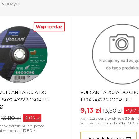
 3 pozycji
Wyprzedaż
VULCAN TARCZA DO
VULCAN TARCZA DO CIĘCI
-180X6.4X22.2 C30R-BF
180X6.4X22.2 C30R-BF
35
9,13 zł
13,80 zł
-4,67 
13,80 zł
-6,06 zł
Najniższa cena w okresie 30 dni 
wprowadzeniem obniżki 13,80 z
na w okresie 30 dni przed
em obniżki 13,80 zł
Dodaj do koszyka