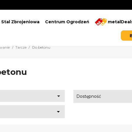
Stal Zbrojeniowa
Centrum Ogrodzeń
metalDeal
owanie
Tarcze
Do betonu
betonu

Dostępność
