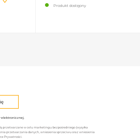
Produkt dostępny
elektronicznej.
będą przetwarzane w celu marketingu bezpośredniego (wysyłka
enia przetwarzania danych, wniesienia sprzeciwu oraz wniesienia
ce Prywatności.