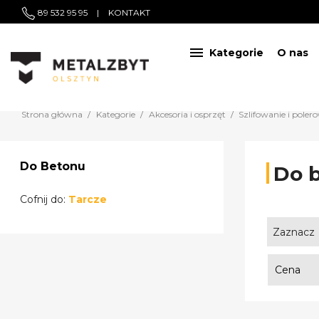
89 532 95 95
|
KONTAKT

Kategorie
O nas
Strona główna
Kategorie
Akcesoria i osprzęt
Szlifowanie i poler
Do Betonu
Do 
Cofnij do:
Tarcze
Zaznacz
Cena