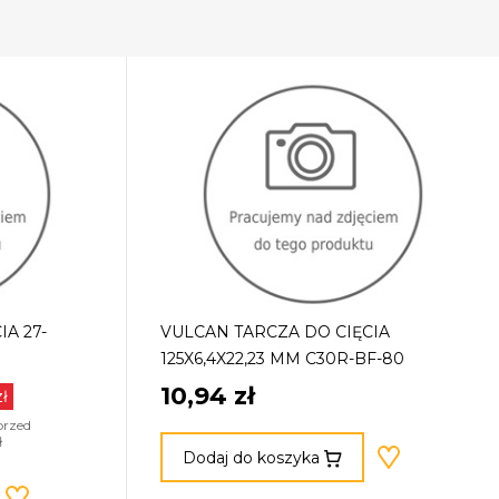
A 27-
VULCAN TARCZA DO CIĘCIA
125X6,4X22,23 MM C30R-BF-80
10,94 zł
zł
przed
ł
Dodaj do koszyka