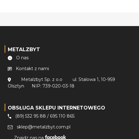
METALZBYT
O nas
Kontakt z nami
Metalzbyt Sp. z o.o
ul. Stalowa 1, 10-959
Olsztyn
NIP: 739-020-03-18
OBSŁUGA SKLEPU INTERNETOWEGO
(89) 532 95 88
/
695 110 865
sklep@metalzbyt.com.pl
Znajdz nas na