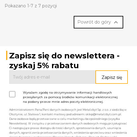
Pokazano 1-7 z 7 pozycji

Powrót do góry
Zapisz się do newslettera -
zyskaj 5% rabatu
Wyrażam zgodę na otrzymywanie informacji handlowych
przesyłanych za pomocą środków komunikacji elektronicznej
na podany przeze mnie adres poczty elektronicznej.
Administratorem Pana/Pani danych osobowych jest Metalzbyt Sp. z o.o. z siedzibą w
Olsztynie, ul. Stalowa 1, kontakt mailowy pod adresem: sklep@metalzbyt.com.pl.
Dane osobowe będą przetwarzane w celu marketingu bezpośredniego (wysyłka
Newslettera). W związku z przetwarzaniem danych osobowych mogą przysługiwać
Ci następujące prawa: dostępu do treści danych, sprostowania danych, usunięcia
danych, ograniczenia przetwarzania danych, wniesienia sprzeciwu oraz wniesienia