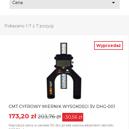

Cena
Pokazano 1-7 z 7 pozycji
Wyprzedaż
CMT CYFROWY MIERNIK WYSOKOŚCI 3V DHG-001
173,20 zł
203,76 zł
-30,56 zł
Najniższa cena w okresie 30 dni przed wprowadzeniem obniżki