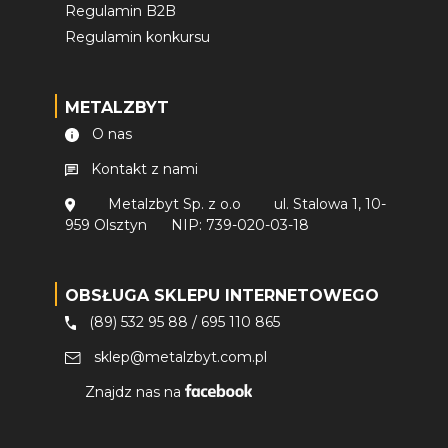
Regulamin B2B
Regulamin konkursu
METALZBYT
O nas
Kontakt z nami
Metalzbyt Sp. z o.o
ul. Stalowa 1, 10-
959 Olsztyn
NIP: 739-020-03-18
OBSŁUGA SKLEPU INTERNETOWEGO
(89) 532 95 88
/
695 110 865
sklep@metalzbyt.com.pl
Znajdz nas na