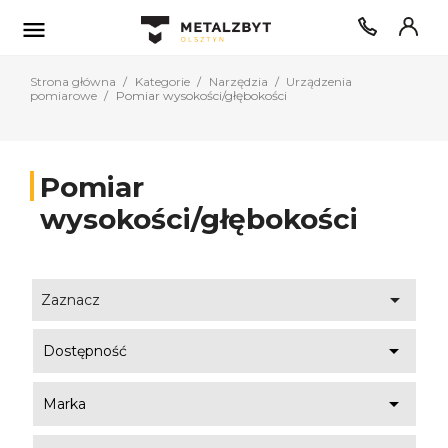

Strona główna
Kategorie
Narzędzia
Urządzenia
pomiarowe
Pomiar wysokości/głębokości
Pomiar
wysokości/głębokości

Zaznacz

Dostępność

Marka