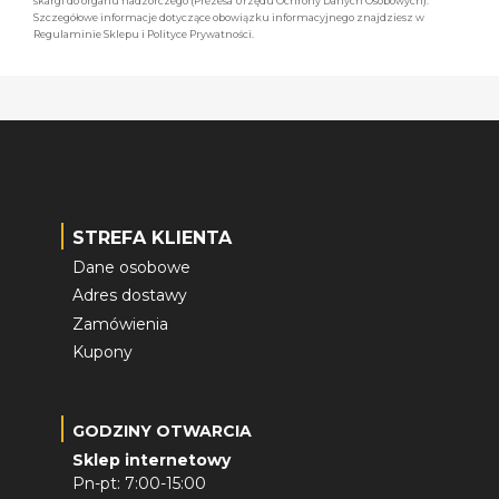
skargi do organu nadzorczego (Prezesa Urzędu Ochrony Danych Osobowych).
Szczegółowe informacje dotyczące obowiązku informacyjnego znajdziesz w
Regulaminie Sklepu i Polityce Prywatności.
STREFA KLIENTA
Dane osobowe
Adres dostawy
Zamówienia
Kupony
GODZINY OTWARCIA
Sklep internetowy
Pn-pt: 7:00-15:00