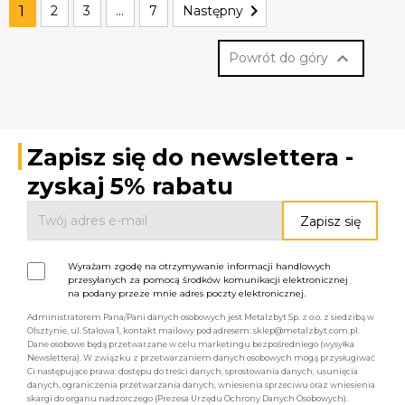

1
2
3
…
7
Następny

Powrót do góry
Zapisz się do newslettera -
zyskaj 5% rabatu
Wyrażam zgodę na otrzymywanie informacji handlowych
przesyłanych za pomocą środków komunikacji elektronicznej
na podany przeze mnie adres poczty elektronicznej.
Administratorem Pana/Pani danych osobowych jest Metalzbyt Sp. z o.o. z siedzibą w
Olsztynie, ul. Stalowa 1, kontakt mailowy pod adresem: sklep@metalzbyt.com.pl.
Dane osobowe będą przetwarzane w celu marketingu bezpośredniego (wysyłka
Newslettera). W związku z przetwarzaniem danych osobowych mogą przysługiwać
Ci następujące prawa: dostępu do treści danych, sprostowania danych, usunięcia
danych, ograniczenia przetwarzania danych, wniesienia sprzeciwu oraz wniesienia
skargi do organu nadzorczego (Prezesa Urzędu Ochrony Danych Osobowych).