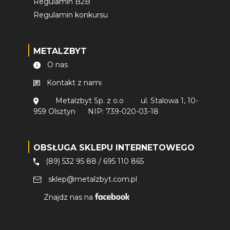
Regulamin B2B
Regulamin konkursu
METALZBYT
O nas
Kontakt z nami
Metalzbyt Sp. z o.o
ul. Stalowa 1, 10-
959 Olsztyn
NIP: 739-020-03-18
OBSŁUGA SKLEPU INTERNETOWEGO
(89) 532 95 88
/
695 110 865
sklep@metalzbyt.com.pl
Znajdz nas na