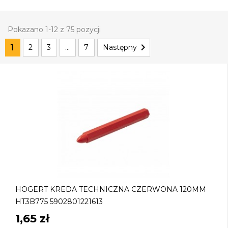
Pokazano 1-12 z 75 pozycji

1
2
3
…
7
Następny
HOGERT KREDA TECHNICZNA CZERWONA 120MM
HT3B775 5902801221613
1,65 zł