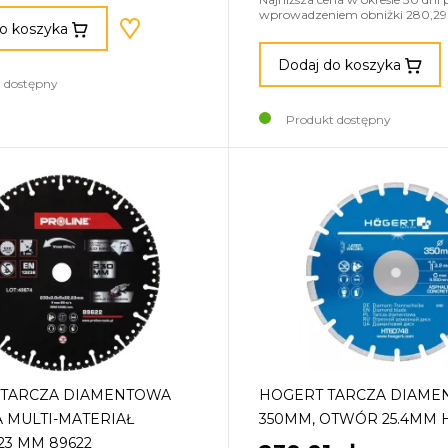
wprowadzeniem obniżki 280,29 
o koszyka
Dodaj do koszyka
 dostępny
Produkt dostępny
 TARCZA DIAMENTOWA
HOGERT TARCZA DIAM
A MULTI-MATERIAŁ
350MM, OTWÓR 25.4MM 
.23 MM 89622