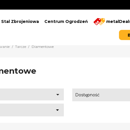
Stal Zbrojeniowa
Centrum Ogrodzeń
metalDeal
owanie
Tarcze
Diamentowe
mentowe

Dostępność
