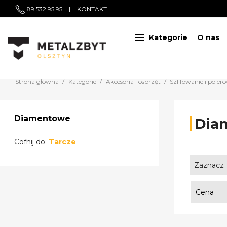
89 532 95 95
|
KONTAKT

Kategorie
O nas
Strona główna
Kategorie
Akcesoria i osprzęt
Szlifowanie i poler
Diamentowe
Dia
Cofnij do:
Tarcze
Zaznacz
Cena