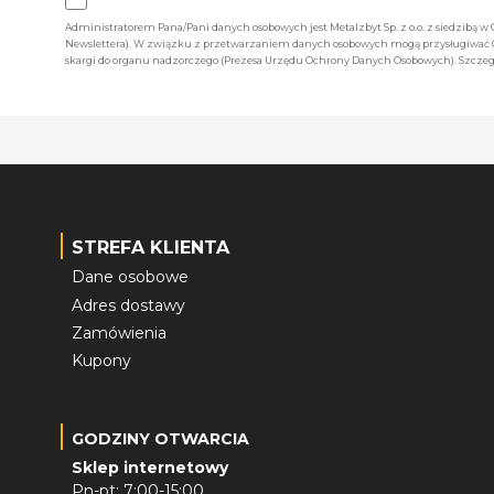
Administratorem Pana/Pani danych osobowych jest Metalzbyt Sp. z o.o. z siedzibą w
Newslettera). W związku z przetwarzaniem danych osobowych mogą przysługiwać Ci 
skargi do organu nadzorczego (Prezesa Urzędu Ochrony Danych Osobowych). Szczegó
STREFA KLIENTA
Dane osobowe
Adres dostawy
Zamówienia
Kupony
GODZINY OTWARCIA
Sklep internetowy
Pn-pt: 7:00-15:00