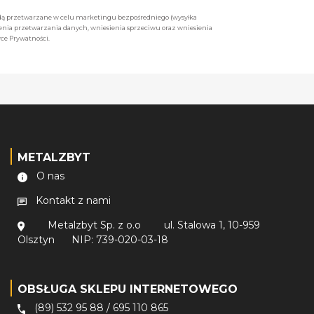
będą przetwarzane w celu marketingu bezpośredniego (wysyłka
enia przetwarzania danych, wniesienia sprzeciwu oraz wniesienia
ce Prywatności.
METALZBYT
O nas
Kontakt z nami
Metalzbyt Sp. z o.o
ul. Stalowa 1, 10-959
Olsztyn
NIP: 739-020-03-18
OBSŁUGA SKLEPU INTERNETOWEGO
(89) 532 95 88
/
695 110 865