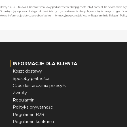
 Olsztynie, ul. Stalowa 1, kontakt mailowy pod adresem: sklep@metalzbyt.com.pl. Dane osobowe 
następujące prawa: dostępu do treści danych, sprostowania danych, usunięcia danych, ogranicz
łowe informacje dotyczące obowiązku informacyjnego znajdziesz w Regulaminie Sklepu i Polity
INFORMACJE DLA KLIENTA
Koszt dostawy
Sposoby płatności
Czas dostarczania przesyłki
Zwroty
Regulamin
Polityka prywatności
Regulamin B2B
Regulamin konkursu