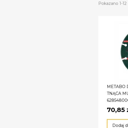
Pokazano 1-12 
METABO 
TNĄCA MU
62854800
70,85 
Dodaj d