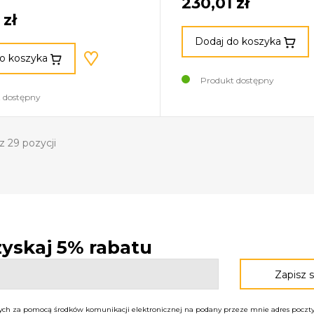
230,01 zł
 zł
Dodaj do koszyka
o koszyka
Produkt dostępny
 dostępny
z 29 pozycji
 zyskaj 5% rabatu
h za pomocą środków komunikacji elektronicznej na podany przeze mnie adres poczty 