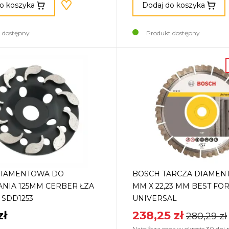
o koszyka
Dodaj do koszyka
 dostępny
Produkt dostępny
DIAMENTOWA DO
BOSCH TARCZA DIAMEN
NIA 125MM CERBER ŁZA
MM X 22,23 MM BEST FO
 SDD1253
UNIVERSAL
zł
238,25 zł
280,29 zł
Najniższa cena w okresie 30 dni 