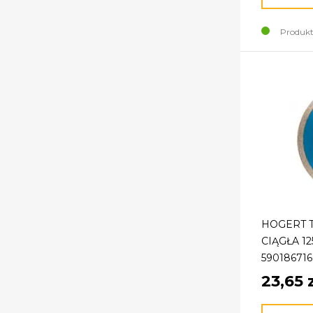
Produkt
HOGERT 
CIĄGŁA 1
590186716
23,65 z