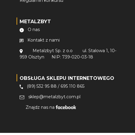
Regulamin konkursu
METALZBYT
O nas
Kontakt z nami
Metalzbyt Sp. z o.o
ul. Stalowa 1, 10-
959 Olsztyn
NIP: 739-020-03-18
OBSŁUGA SKLEPU INTERNETOWEGO
(89) 532 95 88
/
695 110 865
sklep@metalzbyt.com.pl
Znajdz nas na