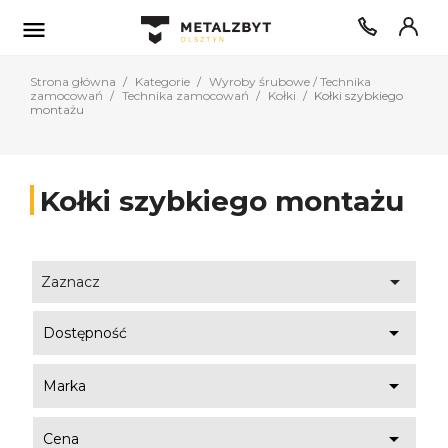

Strona główna
Kategorie
Wyroby śrubowe / Technika
zamocowań
Technika zamocowań
Kołki
Kołki szybkiego
montażu
Kołki szybkiego montażu

Zaznacz

Dostępność

Marka

Cena