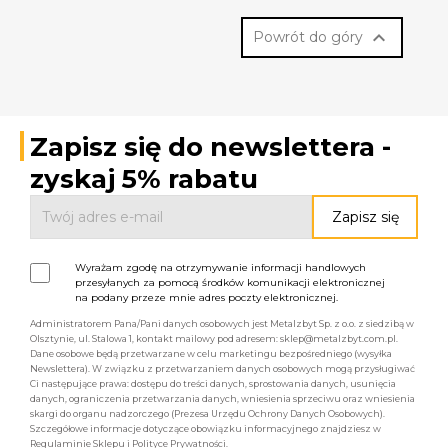

Powrót do góry
Zapisz się do newslettera -
zyskaj 5% rabatu
Wyrażam zgodę na otrzymywanie informacji handlowych
przesyłanych za pomocą środków komunikacji elektronicznej
na podany przeze mnie adres poczty elektronicznej.
Administratorem Pana/Pani danych osobowych jest Metalzbyt Sp. z o.o. z siedzibą w
Olsztynie, ul. Stalowa 1, kontakt mailowy pod adresem: sklep@metalzbyt.com.pl.
Dane osobowe będą przetwarzane w celu marketingu bezpośredniego (wysyłka
Newslettera). W związku z przetwarzaniem danych osobowych mogą przysługiwać
Ci następujące prawa: dostępu do treści danych, sprostowania danych, usunięcia
danych, ograniczenia przetwarzania danych, wniesienia sprzeciwu oraz wniesienia
skargi do organu nadzorczego (Prezesa Urzędu Ochrony Danych Osobowych).
Szczegółowe informacje dotyczące obowiązku informacyjnego znajdziesz w
Regulaminie Sklepu i Polityce Prywatności.