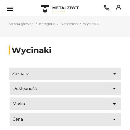

Strona główna
Kategorie
Narzędzia
Wycinaki
Wycinaki

Zaznacz

Dostępność

Marka

Cena