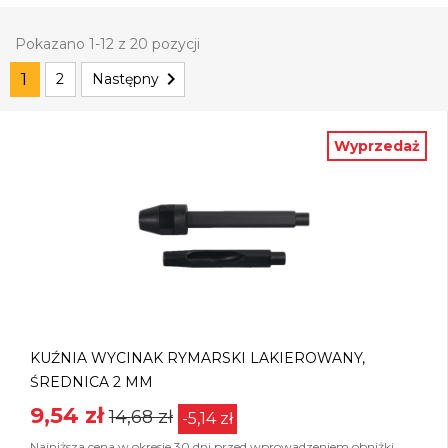
Pokazano 1-12 z 20 pozycji

1
2
Następny
Wyprzedaż
KUŹNIA WYCINAK RYMARSKI LAKIEROWANY,
ŚREDNICA 2 MM
9,54 zł
14,68 zł
-5,14 zł
Najniższa cena w okresie 30 dni przed wprowadzeniem obniżki