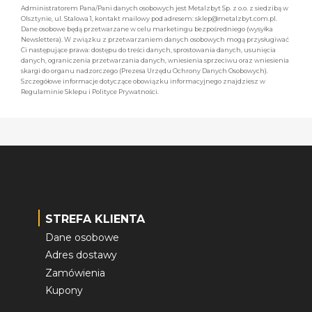
Administratorem Pana/Pani danych osobowych jest Metalzbyt Sp. z o.o. z siedzibą w
Olsztynie, ul. Stalowa 1, kontakt mailowy pod adresem: sklep@metalzbyt.com.pl.
Dane osobowe będą przetwarzane w celu marketingu bezpośredniego (wysyłka
Newslettera). W związku z przetwarzaniem danych osobowych mogą przysługiwać
Ci następujące prawa: dostępu do treści danych, sprostowania danych, usunięcia
danych, ograniczenia przetwarzania danych, wniesienia sprzeciwu oraz wniesienia
skargi do organu nadzorczego (Prezesa Urzędu Ochrony Danych Osobowych).
Szczegółowe informacje dotyczące obowiązku informacyjnego znajdziesz w
Regulaminie Sklepu i Polityce Prywatności.
STREFA KLIENTA
Dane osobowe
Adres dostawy
Zamówienia
Kupony