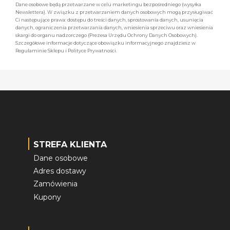
Dane osobowe będą przetwarzane w celu marketingu bezpośredniego (wysyłka
Newslettera). W związku z przetwarzaniem danych osobowych mogą przysługiwać
Ci następujące prawa: dostępu do treści danych, sprostowania danych, usunięcia
danych, ograniczenia przetwarzania danych, wniesienia sprzeciwu oraz wniesienia
skargi do organu nadzorczego (Prezesa Urzędu Ochrony Danych Osobowych).
Szczegółowe informacje dotyczące obowiązku informacyjnego znajdziesz w
Regulaminie Sklepu i Polityce Prywatności.
STREFA KLIENTA
Dane osobowe
Adres dostawy
Zamówienia
Kupony