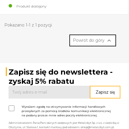
Produkt dostępny
Pokazano 1-1 z 1 pozycji

Powrót do góry
Zapisz się do newslettera -
zyskaj 5% rabatu
Wyrażam zgodę na otrzymywanie informacji handlowych
przesyłanych za pomocą środków komunikacji elektronicznej
na podany przeze mnie adres poczty elektronicznej.
Administratorem Pana/Pani danych osobowych jest Metalzbyt Sp. z o.o. z siedzibą w
Olsztynie, ul. Stalowa 1, kontakt mailowy pod adresem: sklep@metalzbyt.com.pl.