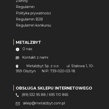
Zwroty
Regulamin
Polityka prywatności
Regulamin B2B
Regulamin konkursu
METALZBYT
O nas
Kontakt z nami
Metalzbyt Sp. z o.o
ul. Stalowa 1, 10-
959 Olsztyn
NIP: 739-020-03-18
OBSŁUGA SKLEPU INTERNETOWEGO
(89) 532 95 88
/
695 110 865
sklep@metalzbyt.com.pl