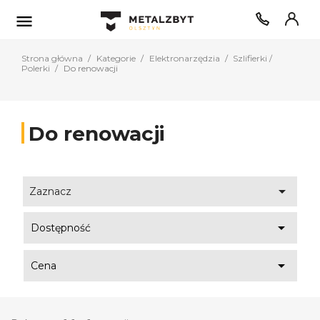

Strona główna
Kategorie
Elektronarzędzia
Szlifierki /
Polerki
Do renowacji
Do renowacji

Zaznacz

Dostępność

Cena