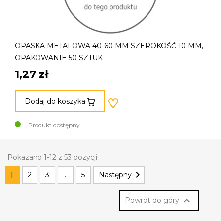
OPASKA METALOWA 40-60 MM SZEROKOŚĆ 10 MM,
OPAKOWANIE 50 SZTUK
1,27 zł
Dodaj do koszyka
Produkt dostępny
Pokazano 1-12 z 53 pozycji

1
2
3
…
5
Następny

Powrót do góry