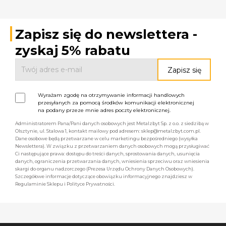
Zapisz się do newslettera -
zyskaj 5% rabatu
Wyrażam zgodę na otrzymywanie informacji handlowych
przesyłanych za pomocą środków komunikacji elektronicznej
na podany przeze mnie adres poczty elektronicznej.
Administratorem Pana/Pani danych osobowych jest Metalzbyt Sp. z o.o. z siedzibą w
Olsztynie, ul. Stalowa 1, kontakt mailowy pod adresem: sklep@metalzbyt.com.pl.
Dane osobowe będą przetwarzane w celu marketingu bezpośredniego (wysyłka
Newslettera). W związku z przetwarzaniem danych osobowych mogą przysługiwać
Ci następujące prawa: dostępu do treści danych, sprostowania danych, usunięcia
danych, ograniczenia przetwarzania danych, wniesienia sprzeciwu oraz wniesienia
skargi do organu nadzorczego (Prezesa Urzędu Ochrony Danych Osobowych).
Szczegółowe informacje dotyczące obowiązku informacyjnego znajdziesz w
Regulaminie Sklepu i Polityce Prywatności.