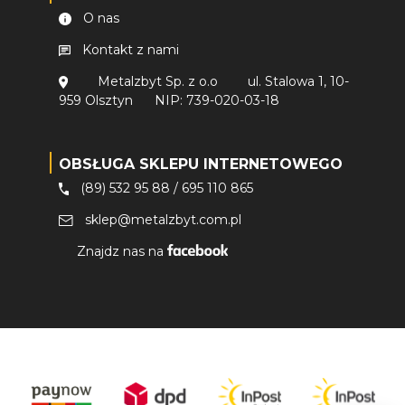
O nas
Kontakt z nami
Metalzbyt Sp. z o.o
ul. Stalowa 1, 10-
959 Olsztyn
NIP: 739-020-03-18
OBSŁUGA SKLEPU INTERNETOWEGO
(89) 532 95 88
/
695 110 865
sklep@metalzbyt.com.pl
Znajdz nas na