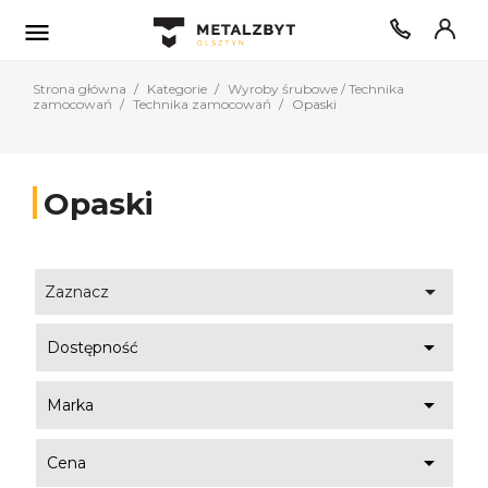

Strona główna
Kategorie
Wyroby śrubowe / Technika
zamocowań
Technika zamocowań
Opaski
Opaski

Zaznacz

Dostępność

Marka

Cena