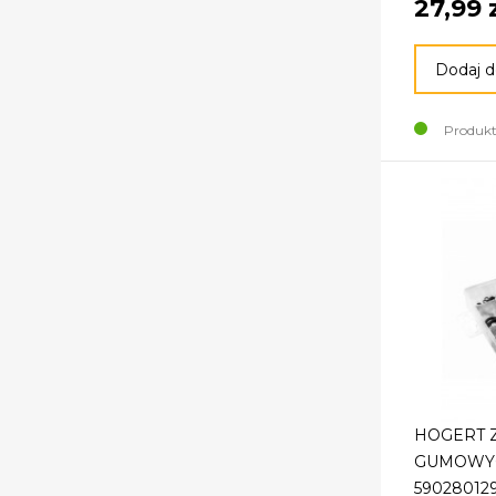
27,99 
Dodaj d
Produkt
HOGERT Z
GUMOWYC
590280129