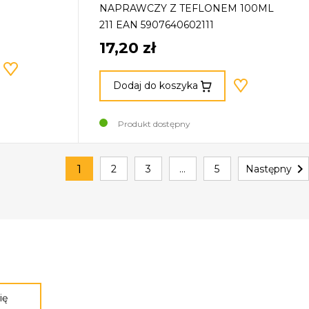
NAPRAWCZY Z TEFLONEM 100ML
211 EAN 5907640602111
17,20 zł
Dodaj do koszyka
Produkt dostępny

1
2
3
…
5
Następny