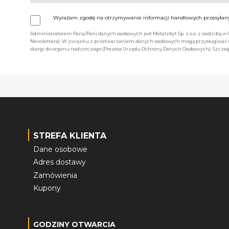
Wyrażam zgodę na otrzymywanie informacji handlowych przesyłanyc
Administratorem Pana/Pani danych osobowych jest Metalzbyt Sp. z o.o. z siedzibą w
Newslettera). W związku z przetwarzaniem danych osobowych mogą przysługiwać Ci 
skargi do organu nadzorczego (Prezesa Urzędu Ochrony Danych Osobowych). Szczegó
STREFA KLIENTA
Dane osobowe
Adres dostawy
Zamówienia
Kupony
GODZINY OTWARCIA