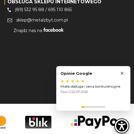
OBSŁUGA SKLEPU INTERNETOWEGO
(89) 532 95 88
/
695 110 865
sklep@metalzbyt.com.pl
Znajdz nas na
×
Opinie Google
★
★
★
★
★
Miała obsługa i cena konkurencyjne
Paul O.
22-07-2026