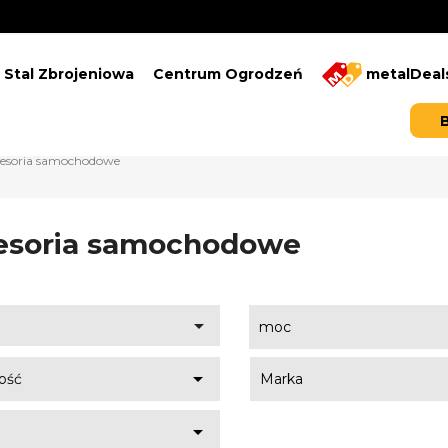
Stal Zbrojeniowa
Centrum Ogrodzeń
metalDeal
esoria samochodowe
esoria samochodowe

moc

ość
Marka
