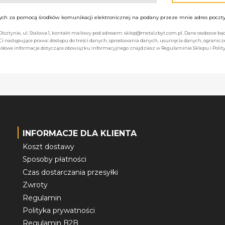
h za pomocą środków komunikacji elektronicznej na podany przeze mnie adres poczty 
 Olsztynie, ul. Stalowa 1, kontakt mailowy pod adresem: sklep@metalzbyt.com.pl. Dane osobowe 
następujące prawa: dostępu do treści danych, sprostowania danych, usunięcia danych, ogranicz
łowe informacje dotyczące obowiązku informacyjnego znajdziesz w Regulaminie Sklepu i Polity
INFORMACJE DLA KLIENTA
Koszt dostawy
Sposoby płatności
Czas dostarczania przesyłki
Zwroty
Regulamin
Polityka prywatności
Regulamin B2B