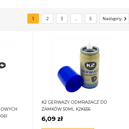

1
2
3
…
5
Następny
K2 GERWAZY ODMRAŻACZ DO
HOWYCH
ZAMKÓW 50ML K2K656
0061
6,09 zł