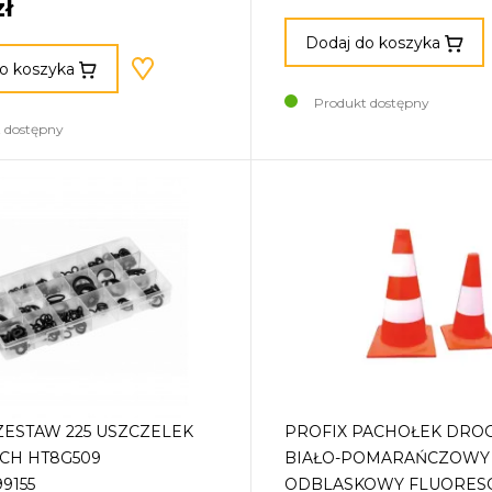
zł
Dodaj do koszyka
o koszyka
Produkt dostępny
 dostępny
ESTAW 225 USZCZELEK
PROFIX PACHOŁEK DR
H HT8G509
BIAŁO-POMARAŃCZOWY
9155
ODBLASKOWY FLUORES