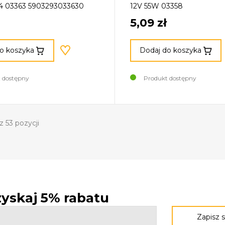
4 03363 5903293033630
12V 55W 03358
5,09 zł
o koszyka
Dodaj do koszyka
 dostępny
Produkt dostępny
z 53 pozycji
 zyskaj 5% rabatu