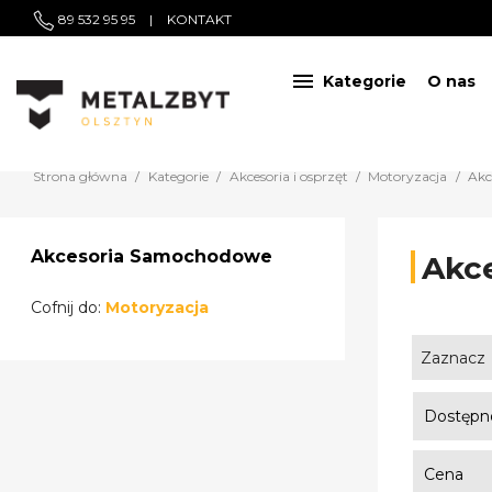
89 532 95 95
|
KONTAKT

Kategorie
O nas
Strona główna
Kategorie
Akcesoria i osprzęt
Motoryzacja
Akc
Akcesoria Samochodowe
Akc
Cofnij do:
Motoryzacja
Zaznacz
Dostępn
Cena