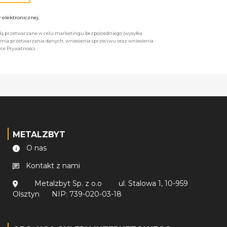
elektronicznej.
będą przetwarzane w celu marketingu bezpośredniego (wysyłka
enia przetwarzania danych, wniesienia sprzeciwu oraz wniesienia
ce Prywatności.
METALZBYT
O nas
Kontakt z nami
Metalzbyt Sp. z o.o
ul. Stalowa 1, 10-959
Olsztyn
NIP: 739-020-03-18