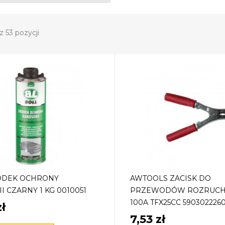
z 53 pozycji
ODEK OCHRONY
AWTOOLS ZACISK DO
I CZARNY 1 KG 0010051
PRZEWODÓW ROZRUC
100A TFX25CC 590302226
ł
7,53 zł