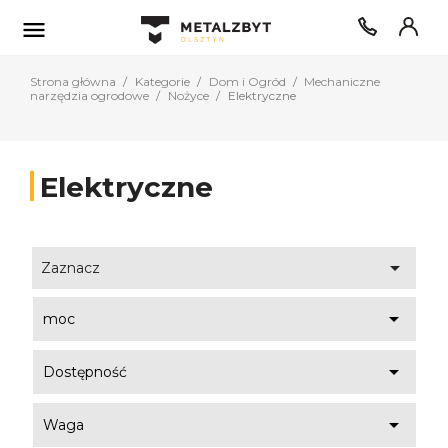

Strona główna
Kategorie
Dom i Ogród
Mechaniczne
narzędzia ogrodowe
Nożyce
Elektryczne
Elektryczne

Zaznacz

moc

Dostępność

Waga