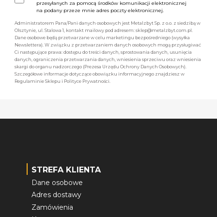
przesyłanych za pomocą środków komunikacji elektronicznej
na podany przeze mnie adres poczty elektronicznej.
Administratorem Pana/Pani danych osobowych jest Metalzbyt Sp. z o.o. z siedzibą w
Olsztynie, ul. Stalowa 1, kontakt mailowy pod adresem: sklep@metalzbyt.com.pl.
Dane osobowe będą przetwarzane w celu marketingu bezpośredniego (wysyłka
Newslettera). W związku z przetwarzaniem danych osobowych mogą przysługiwać
Ci następujące prawa: dostępu do treści danych, sprostowania danych, usunięcia
danych, ograniczenia przetwarzania danych, wniesienia sprzeciwu oraz wniesienia
skargi do organu nadzorczego (Prezesa Urzędu Ochrony Danych Osobowych).
Szczegółowe informacje dotyczące obowiązku informacyjnego znajdziesz w
Regulaminie Sklepu i Polityce Prywatności.
STREFA KLIENTA
Dane osobowe
Adres dostawy
Zamówienia