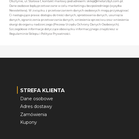
Olsztynie, ul. Stalowa 1, kontakt mailowy pod adresem: sklep@metalzbyt.com.pl.
Dane osobowe będą przetwarzane w celu marketingu bezpośredniego (wysyłka
Newslettera). W związku z przetwarzaniem danych osobowych mogą przysługiwać
Ci następujące prawa: dostępu do treści danych, sprostowania danych, usunięcia
danych, ograniczenia przetwarzania danych, wniesienia sprzeciwu oraz wniesienia
skargi do organu nadzorczego (Prezesa Urzędu Ochrony Danych Osobowych).
Szczegółowe informacje dotyczące obowiązku informacyjnego znajdziesz w
Regulaminie Sklepu i Polityce Prywatności.
STREFA KLIENTA
Dane osobowe
Adres dostawy
Zamówienia
Kupony