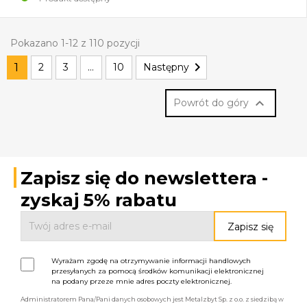
Pokazano 1-12 z 110 pozycji

1
2
3
…
10
Następny

Powrót do góry
Zapisz się do newslettera -
zyskaj 5% rabatu
Wyrażam zgodę na otrzymywanie informacji handlowych
przesyłanych za pomocą środków komunikacji elektronicznej
na podany przeze mnie adres poczty elektronicznej.
Administratorem Pana/Pani danych osobowych jest Metalzbyt Sp. z o.o. z siedzibą w