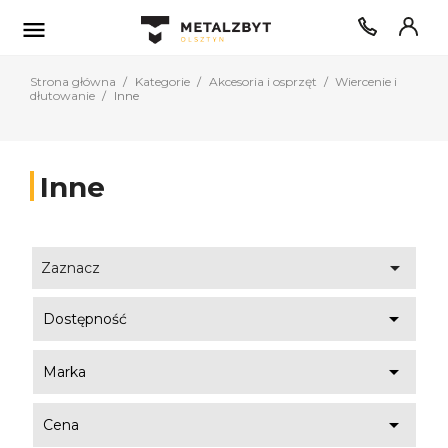

Strona główna
Kategorie
Akcesoria i osprzęt
Wiercenie i
dłutowanie
Inne
Inne

Zaznacz

Dostępność

Marka

Cena