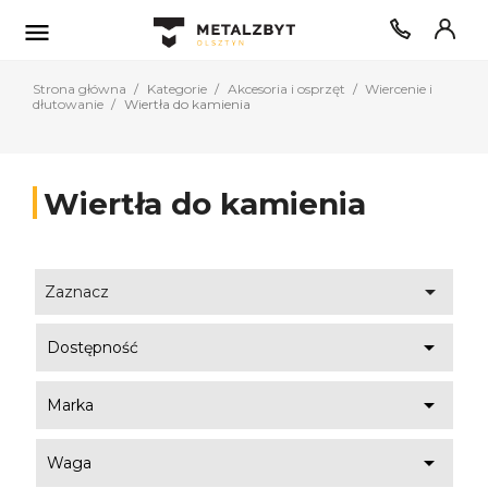

Strona główna
Kategorie
Akcesoria i osprzęt
Wiercenie i
dłutowanie
Wiertła do kamienia
Wiertła do kamienia

Zaznacz

Dostępność

Marka

Waga