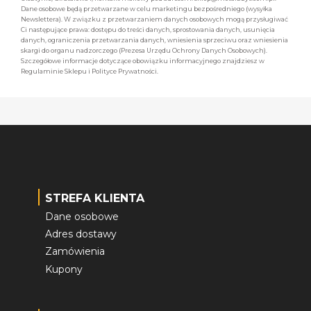
Dane osobowe będą przetwarzane w celu marketingu bezpośredniego (wysyłka
Newslettera). W związku z przetwarzaniem danych osobowych mogą przysługiwać
Ci następujące prawa: dostępu do treści danych, sprostowania danych, usunięcia
danych, ograniczenia przetwarzania danych, wniesienia sprzeciwu oraz wniesienia
skargi do organu nadzorczego (Prezesa Urzędu Ochrony Danych Osobowych).
Szczegółowe informacje dotyczące obowiązku informacyjnego znajdziesz w
Regulaminie Sklepu i Polityce Prywatności.
STREFA KLIENTA
Dane osobowe
Adres dostawy
Zamówienia
Kupony