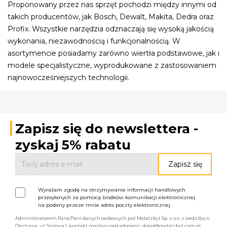
Proponowany przez nas sprzęt pochodzi między innymi od
takich producentów, jak Bosch, Dewalt, Makita, Dedra oraz
Profix. Wszystkie narzędzia odznaczają się wysoką jakością
wykonania, niezawodnością i funkcjonalnością. W
asortymencie posiadamy zarówno wiertła podstawowe, jak i
modele specjalistyczne, wyprodukowane z zastosowaniem
najnowocześniejszych technologii.
Zapisz się do newslettera -
zyskaj 5% rabatu
Wyrażam zgodę na otrzymywanie informacji handlowych
przesyłanych za pomocą środków komunikacji elektronicznej
na podany przeze mnie adres poczty elektronicznej.
Administratorem Pana/Pani danych osobowych jest Metalzbyt Sp. z o.o. z siedzibą w
Olsztynie, ul. Stalowa 1, kontakt mailowy pod adresem: sklep@metalzbyt.com.pl.