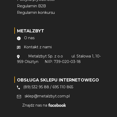
Regulamin B2B
Regulamin konkursu
METALZBYT
O nas
Kontakt z nami
Metalzbyt Sp. z o.o
ul. Stalowa 1, 10-
959 Olsztyn
NIP: 739-020-03-18
OBSŁUGA SKLEPU INTERNETOWEGO
(89) 532 95 88
/
695 110 865
sklep@metalzbyt.com.pl
Znajdz nas na