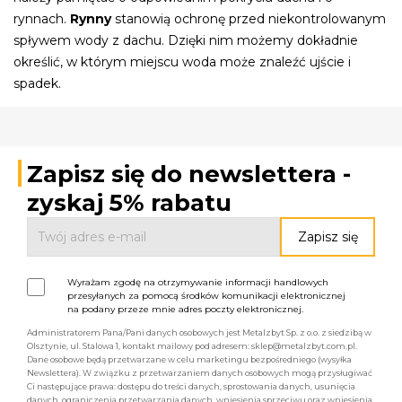
rynnach.
Rynny
stanowią ochronę przed niekontrolowanym
spływem wody z dachu. Dzięki nim możemy dokładnie
określić, w którym miejscu woda może znaleźć ujście i
spadek.
Zapisz się do newslettera -
zyskaj 5% rabatu
Wyrażam zgodę na otrzymywanie informacji handlowych
przesyłanych za pomocą środków komunikacji elektronicznej
na podany przeze mnie adres poczty elektronicznej.
Administratorem Pana/Pani danych osobowych jest Metalzbyt Sp. z o.o. z siedzibą w
Olsztynie, ul. Stalowa 1, kontakt mailowy pod adresem: sklep@metalzbyt.com.pl.
Dane osobowe będą przetwarzane w celu marketingu bezpośredniego (wysyłka
Newslettera). W związku z przetwarzaniem danych osobowych mogą przysługiwać
Ci następujące prawa: dostępu do treści danych, sprostowania danych, usunięcia
danych, ograniczenia przetwarzania danych, wniesienia sprzeciwu oraz wniesienia