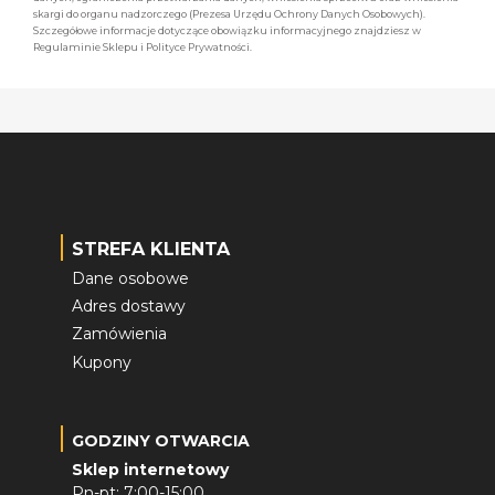
skargi do organu nadzorczego (Prezesa Urzędu Ochrony Danych Osobowych).
Szczegółowe informacje dotyczące obowiązku informacyjnego znajdziesz w
Regulaminie Sklepu i Polityce Prywatności.
STREFA KLIENTA
Dane osobowe
Adres dostawy
Zamówienia
Kupony
GODZINY OTWARCIA
Sklep internetowy
Pn-pt: 7:00-15:00