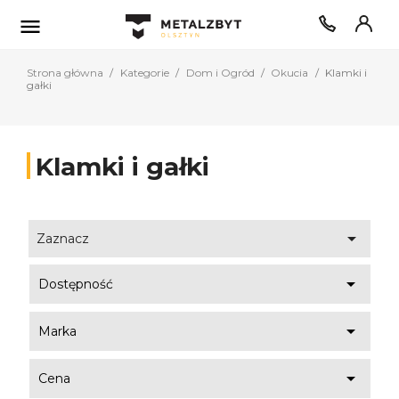

Strona główna
Kategorie
Dom i Ogród
Okucia
Klamki i
gałki
Klamki i gałki

Zaznacz

Dostępność

Marka

Cena