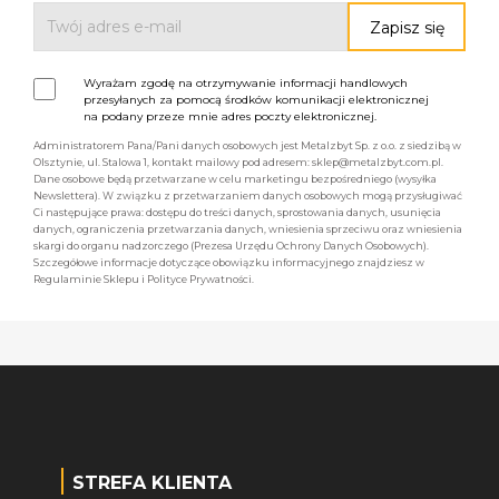
Wyrażam zgodę na otrzymywanie informacji handlowych
przesyłanych za pomocą środków komunikacji elektronicznej
na podany przeze mnie adres poczty elektronicznej.
Administratorem Pana/Pani danych osobowych jest Metalzbyt Sp. z o.o. z siedzibą w
Olsztynie, ul. Stalowa 1, kontakt mailowy pod adresem: sklep@metalzbyt.com.pl.
Dane osobowe będą przetwarzane w celu marketingu bezpośredniego (wysyłka
Newslettera). W związku z przetwarzaniem danych osobowych mogą przysługiwać
Ci następujące prawa: dostępu do treści danych, sprostowania danych, usunięcia
danych, ograniczenia przetwarzania danych, wniesienia sprzeciwu oraz wniesienia
skargi do organu nadzorczego (Prezesa Urzędu Ochrony Danych Osobowych).
Szczegółowe informacje dotyczące obowiązku informacyjnego znajdziesz w
Regulaminie Sklepu i Polityce Prywatności.
STREFA KLIENTA