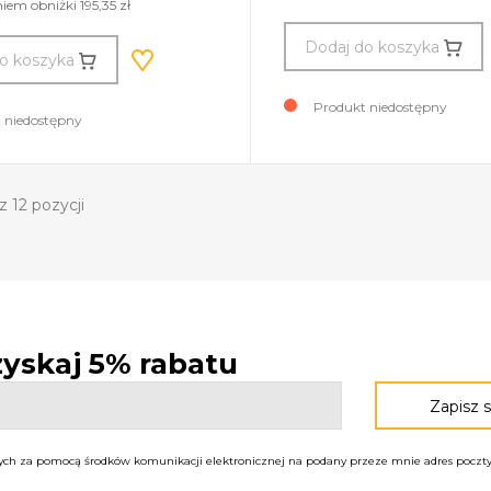
em obniżki 195,35 zł
Dodaj do koszyka
o koszyka
Produkt niedostępny
 niedostępny
 12 pozycji
 zyskaj 5% rabatu
h za pomocą środków komunikacji elektronicznej na podany przeze mnie adres poczty 