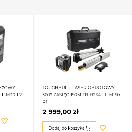
ZYŻOWY
TOUGHBUILT LASER OBROTOWY
LL-M30-L2
360° ZASIĘG 150M TB-H2S4-LL-M150-
R1
2 999,00 zł
Dodaj do koszyka