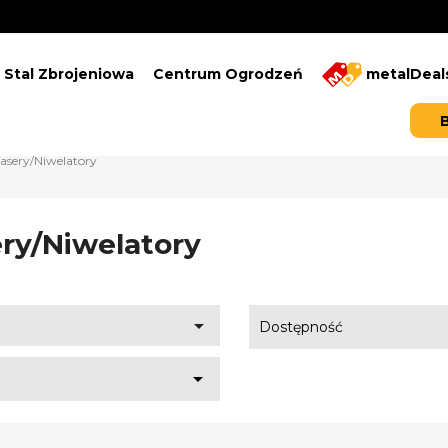
Stal Zbrojeniowa
Centrum Ogrodzeń
metalDeal
asery/Niwelatory
ry/Niwelatory

Dostępność
