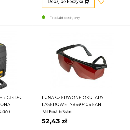
Dodaj do koszyka
Produkt dostępny
ER CL4D-G
LUNA CZERWONE OKULARY
LONA
LASEROWE 178630406 EAN
0267)
7311662187538
52,43 zł