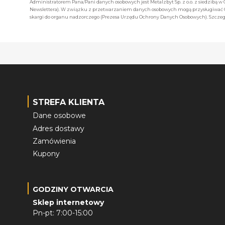
Administratorem Pana/Pani danych osobowych jest Metalzbyt Sp. z o.o. z siedzibą w
Newslettera). W związku z przetwarzaniem danych osobowych mogą przysługiwać Ci 
skargi do organu nadzorczego (Prezesa Urzędu Ochrony Danych Osobowych). Szczegó
STREFA KLIENTA
Dane osobowe
Adres dostawy
Zamówienia
Kupony
GODZINY OTWARCIA
Sklep internetowy
Pn-pt: 7:00-15:00