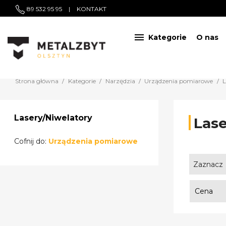
89 532 95 95
|
KONTAKT

Kategorie
O nas
Strona główna
Kategorie
Narzędzia
Urządzenia pomiarowe
L
Lasery/Niwelatory
Lase
Cofnij do:
Urządzenia pomiarowe
Zaznacz
Cena