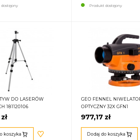
 dostępny
Produkt dostępny
ATYW DO LASERÓW
GEO FENNEL NIWELATO
H 181120106
OPTYCZNY 32X GFN1
 zł
977,17 zł
o koszyka
Dodaj do koszyka