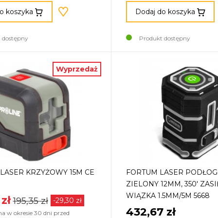
o koszyka
Dodaj do koszyka
 dostępny
Produkt dostępny
Wyprzedaż
LASER KRZYŻOWY 15M CE
FORTUM LASER PODŁO
ZIELONY 12MM, 350' ZAS
WIĄZKA 1.5MM/5M 5668
 zł
195,35 zł
-29,30 zł
432,67 zł
na w okresie 30 dni przed