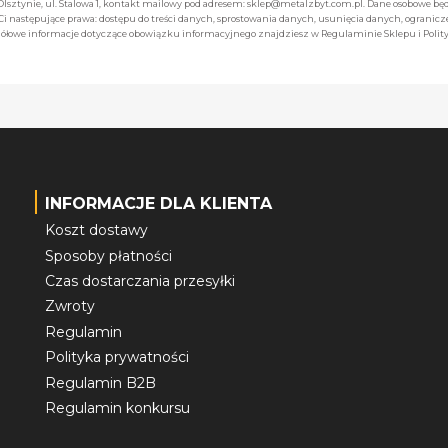
 Olsztynie, ul. Stalowa 1, kontakt mailowy pod adresem: sklep@metalzbyt.com.pl. Dane osobowe 
następujące prawa: dostępu do treści danych, sprostowania danych, usunięcia danych, ogranicz
łowe informacje dotyczące obowiązku informacyjnego znajdziesz w Regulaminie Sklepu i Polity
INFORMACJE DLA KLIENTA
Koszt dostawy
Sposoby płatności
Czas dostarczania przesyłki
Zwroty
Regulamin
Polityka prywatności
Regulamin B2B
Regulamin konkursu