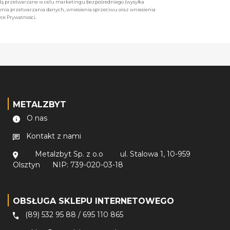
będą przetwarzane w celu marketingu bezpośredniego (wysyłka
enia przetwarzania danych, wniesienia sprzeciwu oraz wniesienia
ce Prywatności.
METALZBYT
O nas
Kontakt z nami
Metalzbyt Sp. z o.o
ul. Stalowa 1, 10-959
Olsztyn
NIP: 739-020-03-18
OBSŁUGA SKLEPU INTERNETOWEGO
(89) 532 95 88
/
695 110 865