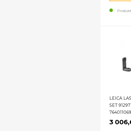
Produkt
LEICA LA
SET 91297
76401106
3 006,