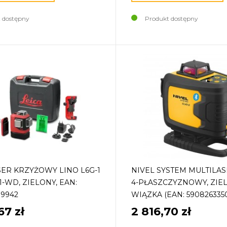
 dostępny
Produkt dostępny
SER KRZYŻOWY LINO L6G-1
NIVEL SYSTEM MULTILAS
1-WD, ZIELONY, EAN:
4-PŁASZCZYZNOWY, ZIE
99942
WIĄZKA (EAN: 590826335
67 zł
2 816,70 zł