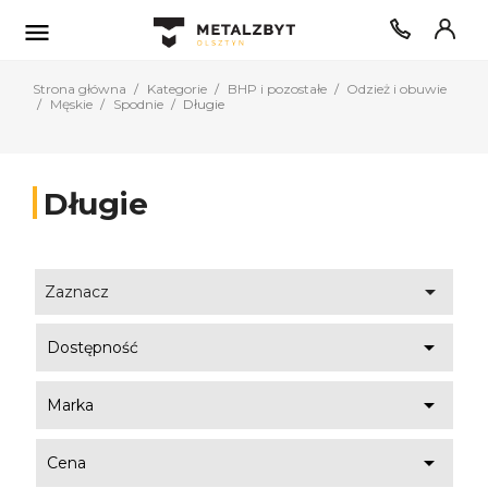

Strona główna
Kategorie
BHP i pozostałe
Odzież i obuwie
Męskie
Spodnie
Długie
Długie

Zaznacz

Dostępność

Marka

Cena