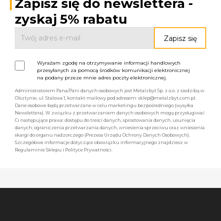
Zapisz się do newslettera -
zyskaj 5% rabatu
Wyrażam zgodę na otrzymywanie informacji handlowych
przesyłanych za pomocą środków komunikacji elektronicznej
na podany przeze mnie adres poczty elektronicznej.
Administratorem Pana/Pani danych osobowych jest Metalzbyt Sp. z o.o. z siedzibą w
Olsztynie, ul. Stalowa 1, kontakt mailowy pod adresem: sklep@metalzbyt.com.pl.
Dane osobowe będą przetwarzane w celu marketingu bezpośredniego (wysyłka
Newslettera). W związku z przetwarzaniem danych osobowych mogą przysługiwać
Ci następujące prawa: dostępu do treści danych, sprostowania danych, usunięcia
danych, ograniczenia przetwarzania danych, wniesienia sprzeciwu oraz wniesienia
skargi do organu nadzorczego (Prezesa Urzędu Ochrony Danych Osobowych).
Szczegółowe informacje dotyczące obowiązku informacyjnego znajdziesz w
Regulaminie Sklepu i Polityce Prywatności.