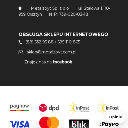
Metalzbyt Sp. z o.o
ul. Stalowa 1, 10-
959 Olsztyn
NIP: 739-020-03-18
OBSŁUGA SKLEPU INTERNETOWEGO
(89) 532 95 88
/
695 110 865
sklep@metalzbyt.com.pl
Znajdz nas na
Opinie