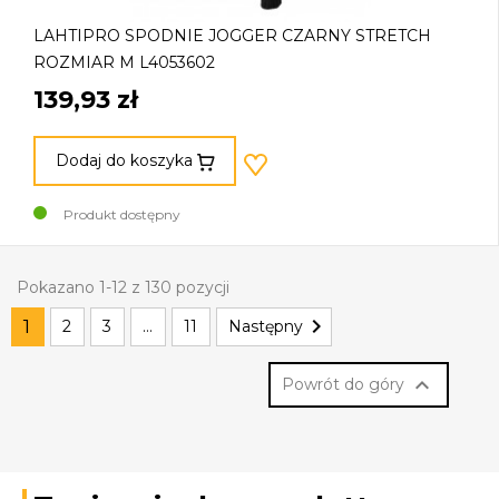
LAHTIPRO SPODNIE JOGGER CZARNY STRETCH
ROZMIAR M L4053602
139,93 zł
Dodaj do koszyka
Produkt dostępny
Pokazano 1-12 z 130 pozycji

1
2
3
…
11
Następny

Powrót do góry