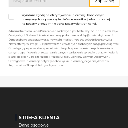
Wyrażam zgodę na otrzymywanie informacji handlowych
przesyłanych za pomocą środków komunikacji elektronicznej
na podany przeze mnie adres poczty elektronicznej.
Administratorem Pana/Pani danych osobowych jest Metalzbyt Sp. z o.o. z siedzibą w
Olsztynie, ul. Stalowa 1, kontakt mailowy pod adresem: sklep@metalzbyt.com.pl.
Dane osobowe będą przetwarzane w celu marketingu bezpośredniego (wysyłka
Newslettera). W związku z przetwarzaniem danych osobowych mogą przysługiwać
Ci następujące prawa: dostępu do treści danych, sprostowania danych, usunięcia
danych, ograniczenia przetwarzania danych, wniesienia sprzeciwu oraz wniesienia
skargi do organu nadzorczego (Prezesa Urzędu Ochrony Danych Osobowych).
Szczegółowe informacje dotyczące obowiązku informacyjnego znajdziesz w
Regulaminie Sklepu i Polityce Prywatności.
STREFA KLIENTA
Dane osobowe