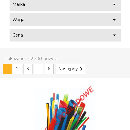

Marka

Waga

Cena
Pokazano 1-12 z 63 pozycji

1
2
3
…
6
Następny