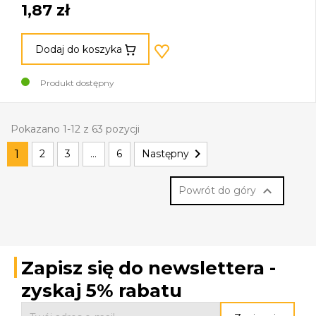
1,87 zł
Dodaj do koszyka
Produkt dostępny
Pokazano 1-12 z 63 pozycji

1
2
3
…
6
Następny

Powrót do góry
Zapisz się do newslettera -
zyskaj 5% rabatu