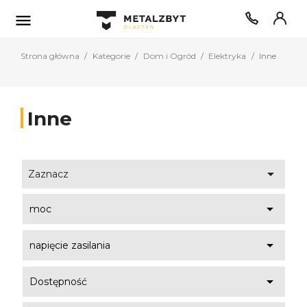

Strona główna
Kategorie
Dom i Ogród
Elektryka
Inne
Inne

Zaznacz

moc

napięcie zasilania

Dostępność