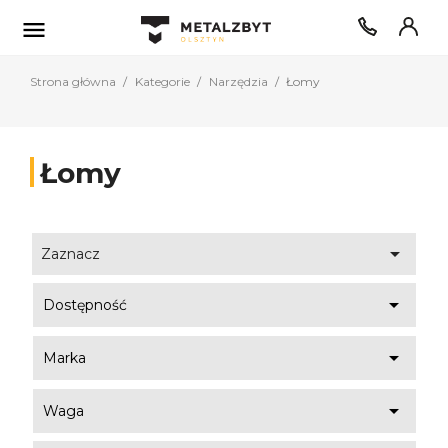

Strona główna
Kategorie
Narzędzia
Łomy
Łomy

Zaznacz

Dostępność

Marka

Waga