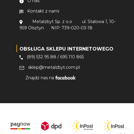
O nas
Kontakt z nami
Metalzbyt Sp. z o.o
ul. Stalowa 1, 10-
959 Olsztyn
NIP: 739-020-03-18
OBSŁUGA SKLEPU INTERNETOWEGO
(89) 532 95 88
/
695 110 865
sklep@metalzbyt.com.pl
Znajdz nas na