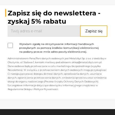
Zapisz się do newslettera -
zyskaj 5% rabatu
Wyrażam zgodę na otrzymywanie informacji handlowych
przesyłanych za pomocą środków komunikacji elektronicznej
na podany przeze mnie adres poczty elektronicznej.
Administratorem Pana/Pani danych osobowych jest Metalzbyt Sp. z o.o. z siedzibą w
Olsztynie, ul. Stalowa 1, kontakt mailowy pod adresem: sklep@metalzbyt.com.pl.
Dane osobowe będą przetwarzane w celu marketingu bezpośredniego (wysyłka
Newslettera). W związku z przetwarzaniem danych osobowych mogą przysługiwać
Ci następujące prawa: dostępu do treści danych, sprostowania danych, usunięcia
danych, ograniczenia przetwarzania danych, wniesienia sprzeciwu oraz wniesienia
skargi do organu nadzorczego (Prezesa Urzędu Ochrony Danych Osobowych).
Szczegółowe informacje dotyczące obowiązku informacyjnego znajdziesz w
Regulaminie Sklepu i Polityce Prywatności.