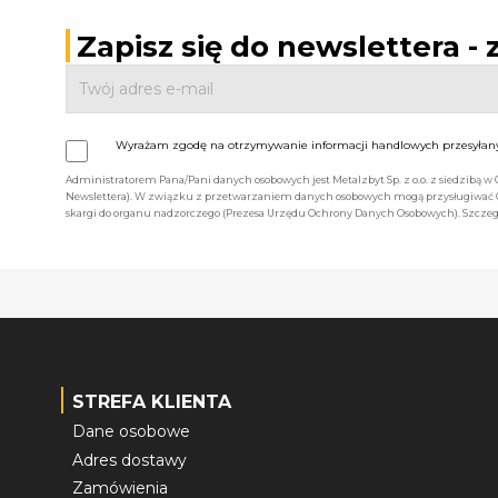
Zapisz się do newslettera -
Wyrażam zgodę na otrzymywanie informacji handlowych przesyłanyc
Administratorem Pana/Pani danych osobowych jest Metalzbyt Sp. z o.o. z siedzibą w
Newslettera). W związku z przetwarzaniem danych osobowych mogą przysługiwać Ci 
skargi do organu nadzorczego (Prezesa Urzędu Ochrony Danych Osobowych). Szczegó
STREFA KLIENTA
Dane osobowe
Adres dostawy
Zamówienia