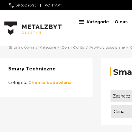
89 532 95 95
|
KONTAKT

Kategorie
O nas
Strona główna
Kategorie
Dom i Ogród
Artykuły budowlane
Smary Techniczne
Sma
Cofnij do:
Chemia budowlana
Zaznacz
Cena