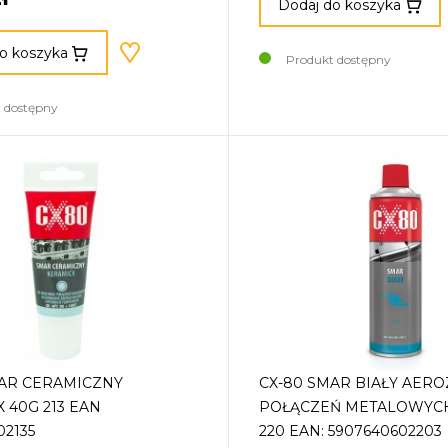
Dodaj do koszyka
o koszyka
Produkt dostępny
 dostępny
MAR CERAMICZNY
CX-80 SMAR BIAŁY AER
 40G 213 EAN
POŁĄCZEŃ METALOWYC
02135
220 EAN: 5907640602203