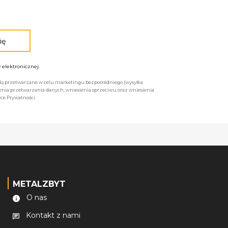
elektronicznej.
będą przetwarzane w celu marketingu bezpośredniego (wysyłka
enia przetwarzania danych, wniesienia sprzeciwu oraz wniesienia
ce Prywatności.
METALZBYT
O nas
Kontakt z nami