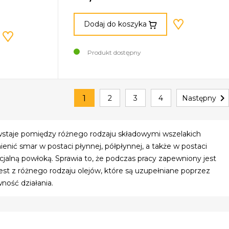
Dodaj do koszyka
Produkt dostępny

1
2
3
4
Następny
owstaje pomiędzy różnego rodzaju składowymi wszelakich
ć smar w postaci płynnej, półpłynnej, a także w postaci
alną powłoką. Sprawia to, że podczas pracy zapewniony jest
est z różnego rodzaju olejów, które są uzupełniane poprzez
ność działania.