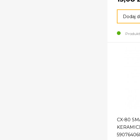
Dodaj d
Produkt
CX-80 S
KERAMICX
59076406