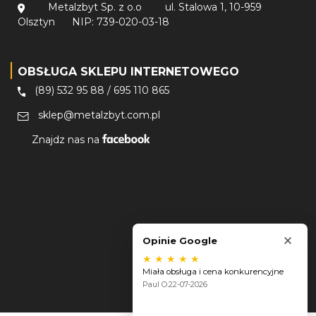
Metalzbyt Sp. z o.o
ul. Stalowa 1, 10-959
Olsztyn
NIP: 739-020-03-18
OBSŁUGA SKLEPU INTERNETOWEGO
(89) 532 95 88
/
695 110 865
sklep@metalzbyt.com.pl
Znajdz nas na
×
Opinie Google
★
★
★
★
★
Miała obsługa i cena konkurencyjne
Paul O.
22-07-2026