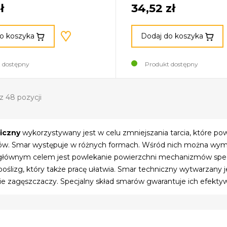
ł
34,52 zł
o koszyka
Dodaj do koszyka
 dostępny
Produkt dostępny
z 48 pozycji
iczny
wykorzystywany jest w celu zmniejszania tarcia, które p
. Smar występuje w różnych formach. Wśród nich można wymieni
 głównym celem jest powlekanie powierzchni mechanizmów specj
oślizg, który także pracę ułatwia. Smar techniczny wytwarzany j
e zagęszczaczy. Specjalny skład smarów gwarantuje ich efektyw