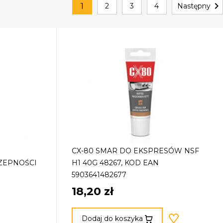

1
2
3
4
Następny
CX-80 SMAR DO EKSPRESÓW NSF
ZEPNOŚCI
H1 40G 48267, KOD EAN
5903641482677
18,20 zł
Dodaj do koszyka