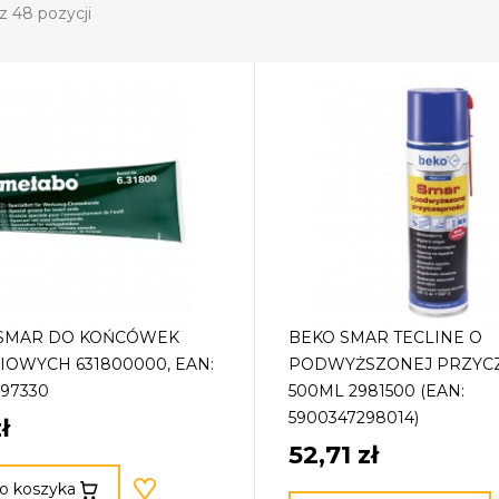
z 48 pozycji
SMAR DO KOŃCÓWEK
BEKO SMAR TECLINE O
OWYCH 631800000, EAN:
PODWYŻSZONEJ PRZYC
97330
500ML 2981500 (EAN:
5900347298014)
ł
52,71 zł
o koszyka