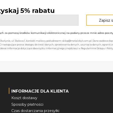
 zyskaj 5% rabatu
h za pomocą środków komunikacji elektronicznej na podany przeze mnie adres poczty 
 Olsztynie, ul. Stalowa 1, kontakt mailowy pod adresem: sklep@metalzbyt.com.pl. Dane osobowe 
następujące prawa: dostępu do treści danych, sprostowania danych, usunięcia danych, ogranicz
łowe informacje dotyczące obowiązku informacyjnego znajdziesz w Regulaminie Sklepu i Polity
INFORMACJE DLA KLIENTA
Koszt dostawy
Sposoby płatności
Czas dostarczania przesyłki