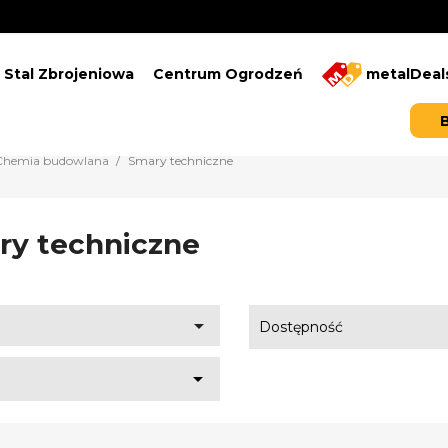
Stal Zbrojeniowa
Centrum Ogrodzeń
metalDeal
Chemia budowlana
Smary techniczne
ry techniczne

Dostępność
