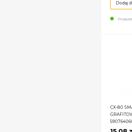
Dodaj d
Produkt
CX-80 S
GRAFITOW
59076406
15,08 z