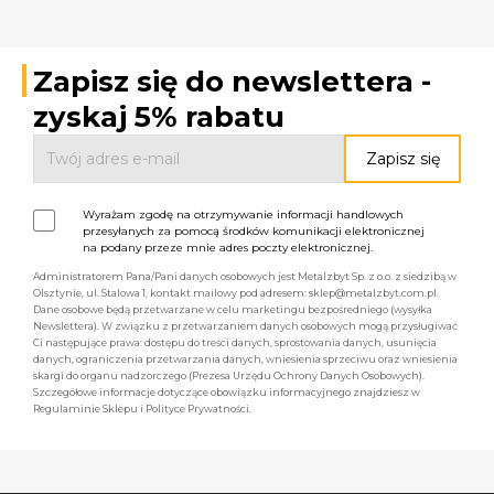
Zapisz się do newslettera -
zyskaj 5% rabatu
Wyrażam zgodę na otrzymywanie informacji handlowych
przesyłanych za pomocą środków komunikacji elektronicznej
na podany przeze mnie adres poczty elektronicznej.
Administratorem Pana/Pani danych osobowych jest Metalzbyt Sp. z o.o. z siedzibą w
Olsztynie, ul. Stalowa 1, kontakt mailowy pod adresem: sklep@metalzbyt.com.pl.
Dane osobowe będą przetwarzane w celu marketingu bezpośredniego (wysyłka
Newslettera). W związku z przetwarzaniem danych osobowych mogą przysługiwać
Ci następujące prawa: dostępu do treści danych, sprostowania danych, usunięcia
danych, ograniczenia przetwarzania danych, wniesienia sprzeciwu oraz wniesienia
skargi do organu nadzorczego (Prezesa Urzędu Ochrony Danych Osobowych).
Szczegółowe informacje dotyczące obowiązku informacyjnego znajdziesz w
Regulaminie Sklepu i Polityce Prywatności.