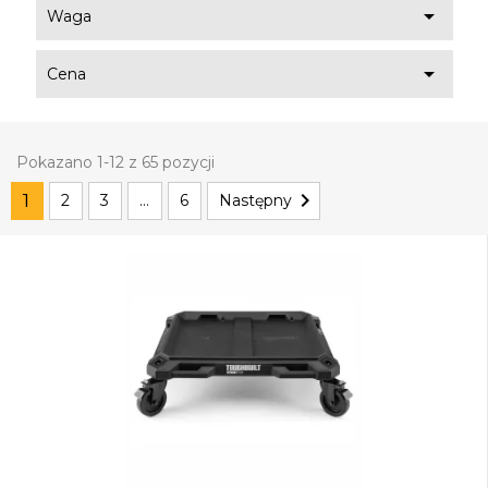

Waga

Cena
Pokazano 1-12 z 65 pozycji

1
2
3
…
6
Następny