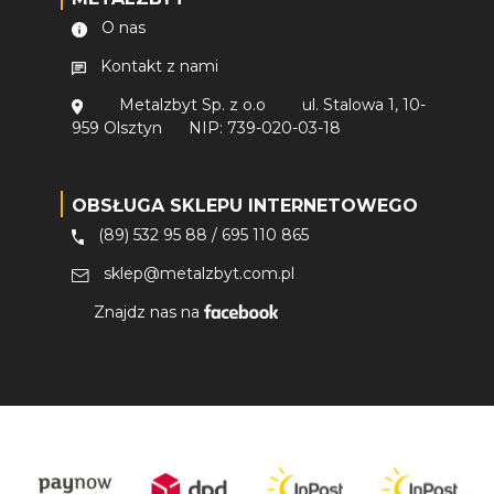
O nas
Kontakt z nami
Metalzbyt Sp. z o.o
ul. Stalowa 1, 10-
959 Olsztyn
NIP: 739-020-03-18
OBSŁUGA SKLEPU INTERNETOWEGO
(89) 532 95 88
/
695 110 865
sklep@metalzbyt.com.pl
Znajdz nas na