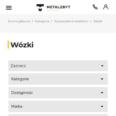

Strona główna
Kategorie
Wyposażenie obiektów
Wózki
Wózki

Zaznacz

Kategorie

Dostępność

Marka