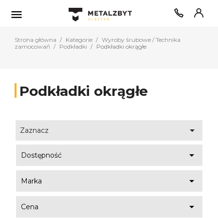

Strona główna
Kategorie
Wyroby śrubowe / Technika
zamocowań
Podkładki
Podkładki okrągłe
Podkładki okrągłe

Zaznacz

Dostępność

Marka

Cena