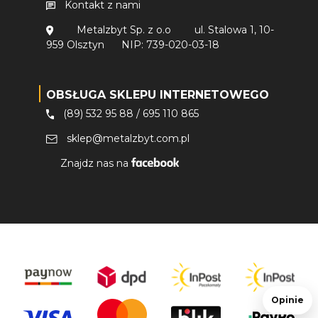
Kontakt z nami
Metalzbyt Sp. z o.o
ul. Stalowa 1, 10-
959 Olsztyn
NIP: 739-020-03-18
OBSŁUGA SKLEPU INTERNETOWEGO
(89) 532 95 88
/
695 110 865
sklep@metalzbyt.com.pl
Znajdz nas na
Opinie