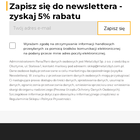
Zapisz się do newslettera -
zyskaj 5% rabatu
Wyrażam zgodę na otrzymywanie informacji handlowych
przesyłanych za pomocą środków komunikacji elektronicznej
na podany przeze mnie adres poczty elektronicznej.
Administratorem Pana/Pani danych osobowych jest Metalzbyt Sp. z o.o. z siedzibą w
Olsztynie, ul. Stalowa 1, kontakt mailowy pod adresem: sklep@metalzbyt.com.pl.
Dane osobowe będą przetwarzane w celu marketingu bezpośredniego (wysyłka
Newslettera). W związku z przetwarzaniem danych osobowych mogą przysługiwać
Ci następujące prawa: dostępu do treści danych, sprostowania danych, usunięcia
danych, ograniczenia przetwarzania danych, wniesienia sprzeciwu oraz wniesienia
skargi do organu nadzorczego (Prezesa Urzędu Ochrony Danych Osobowych).
Szczegółowe informacje dotyczące obowiązku informacyjnego znajdziesz w
Regulaminie Sklepu i Polityce Prywatności.