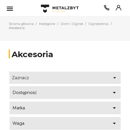

Strona główna
Kategorie
Dom i Ogród
Ogrodzenia
Akcesoria
Akcesoria

Zaznacz

Dostępność

Marka

Waga