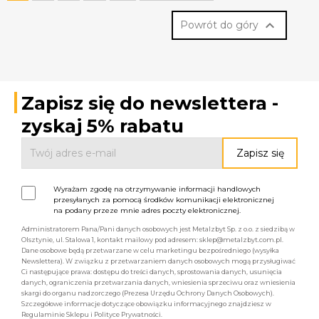

Powrót do góry
Zapisz się do newslettera -
zyskaj 5% rabatu
Wyrażam zgodę na otrzymywanie informacji handlowych
przesyłanych za pomocą środków komunikacji elektronicznej
na podany przeze mnie adres poczty elektronicznej.
Administratorem Pana/Pani danych osobowych jest Metalzbyt Sp. z o.o. z siedzibą w
Olsztynie, ul. Stalowa 1, kontakt mailowy pod adresem: sklep@metalzbyt.com.pl.
Dane osobowe będą przetwarzane w celu marketingu bezpośredniego (wysyłka
Newslettera). W związku z przetwarzaniem danych osobowych mogą przysługiwać
Ci następujące prawa: dostępu do treści danych, sprostowania danych, usunięcia
danych, ograniczenia przetwarzania danych, wniesienia sprzeciwu oraz wniesienia
skargi do organu nadzorczego (Prezesa Urzędu Ochrony Danych Osobowych).
Szczegółowe informacje dotyczące obowiązku informacyjnego znajdziesz w
Regulaminie Sklepu i Polityce Prywatności.