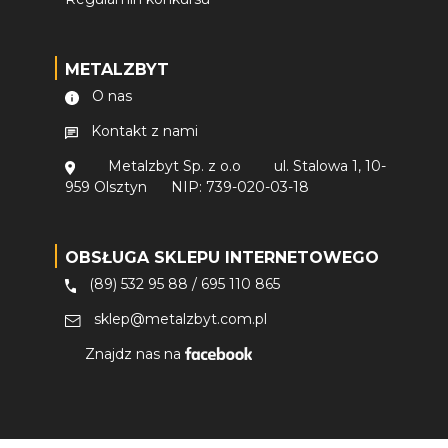
METALZBYT
O nas
Kontakt z nami
Metalzbyt Sp. z o.o
ul. Stalowa 1, 10-
959 Olsztyn
NIP: 739-020-03-18
OBSŁUGA SKLEPU INTERNETOWEGO
(89) 532 95 88
/
695 110 865
sklep@metalzbyt.com.pl
Znajdz nas na