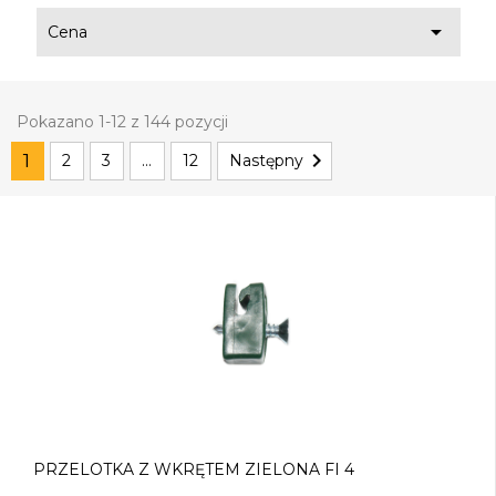

Cena
Pokazano 1-12 z 144 pozycji

1
2
3
…
12
Następny
PRZELOTKA Z WKRĘTEM ZIELONA FI 4