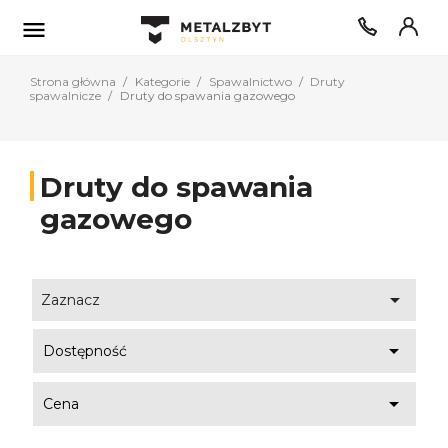

Strona główna
Kategorie
Spawalnictwo
Druty
spawalnicze
Druty do spawania gazowego
Druty do spawania
gazowego

Zaznacz

Dostępność

Cena