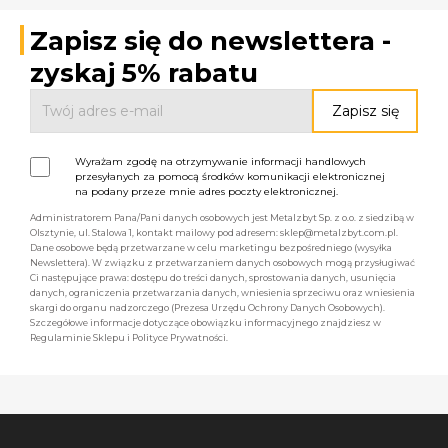
Zapisz się do newslettera -
zyskaj 5% rabatu
Wyrażam zgodę na otrzymywanie informacji handlowych
przesyłanych za pomocą środków komunikacji elektronicznej
na podany przeze mnie adres poczty elektronicznej.
Administratorem Pana/Pani danych osobowych jest Metalzbyt Sp. z o.o. z siedzibą w
Olsztynie, ul. Stalowa 1, kontakt mailowy pod adresem: sklep@metalzbyt.com.pl.
Dane osobowe będą przetwarzane w celu marketingu bezpośredniego (wysyłka
Newslettera). W związku z przetwarzaniem danych osobowych mogą przysługiwać
Ci następujące prawa: dostępu do treści danych, sprostowania danych, usunięcia
danych, ograniczenia przetwarzania danych, wniesienia sprzeciwu oraz wniesienia
skargi do organu nadzorczego (Prezesa Urzędu Ochrony Danych Osobowych).
Szczegółowe informacje dotyczące obowiązku informacyjnego znajdziesz w
Regulaminie Sklepu i Polityce Prywatności.