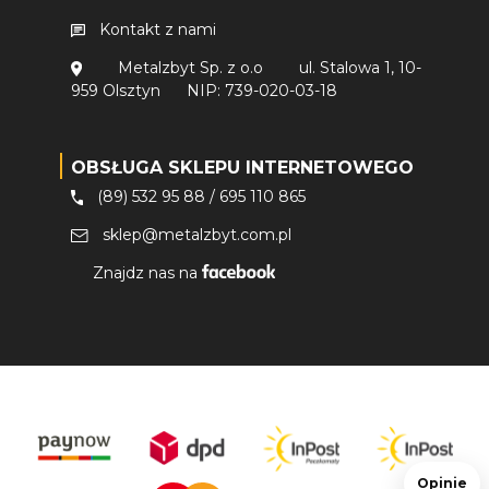
Kontakt z nami
Metalzbyt Sp. z o.o
ul. Stalowa 1, 10-
959 Olsztyn
NIP: 739-020-03-18
OBSŁUGA SKLEPU INTERNETOWEGO
(89) 532 95 88
/
695 110 865
sklep@metalzbyt.com.pl
Znajdz nas na
Opinie