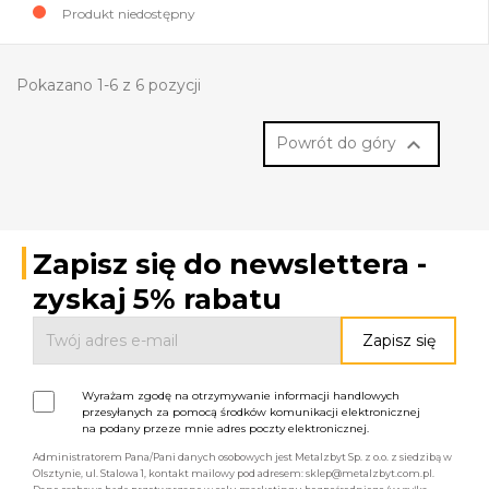
Produkt niedostępny
Pokazano 1-6 z 6 pozycji

Powrót do góry
Zapisz się do newslettera -
zyskaj 5% rabatu
Wyrażam zgodę na otrzymywanie informacji handlowych
przesyłanych za pomocą środków komunikacji elektronicznej
na podany przeze mnie adres poczty elektronicznej.
Administratorem Pana/Pani danych osobowych jest Metalzbyt Sp. z o.o. z siedzibą w
Olsztynie, ul. Stalowa 1, kontakt mailowy pod adresem: sklep@metalzbyt.com.pl.