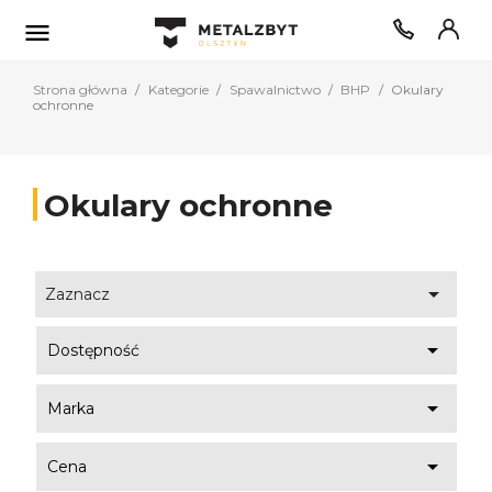

Strona główna
Kategorie
Spawalnictwo
BHP
Okulary
ochronne
Okulary ochronne

Zaznacz

Dostępność

Marka

Cena