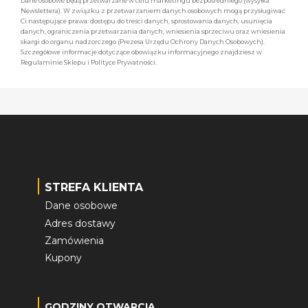
Dane osobowe będą przetwarzane w celu marketingu bezpośredniego (wysyłka
Newslettera). W związku z przetwarzaniem danych osobowych mogą przysługiwać
Ci następujące prawa: dostępu do treści danych, sprostowania danych, usunięcia
danych, ograniczenia przetwarzania danych, wniesienia sprzeciwu oraz wniesienia
skargi do organu nadzorczego (Prezesa Urzędu Ochrony Danych Osobowych).
Szczegółowe informacje dotyczące obowiązku informacyjnego znajdziesz w
Regulaminie Sklepu i Polityce Prywatności.
STREFA KLIENTA
Dane osobowe
Adres dostawy
Zamówienia
Kupony
GODZINY OTWARCIA