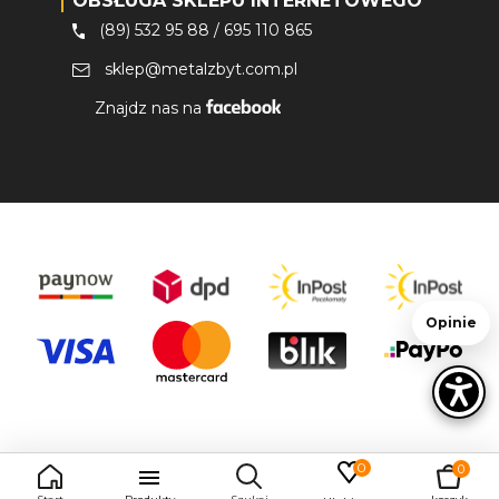
OBSŁUGA SKLEPU INTERNETOWEGO
(89) 532 95 88
/
695 110 865
sklep@metalzbyt.com.pl
Znajdz nas na
Opinie
0
0
