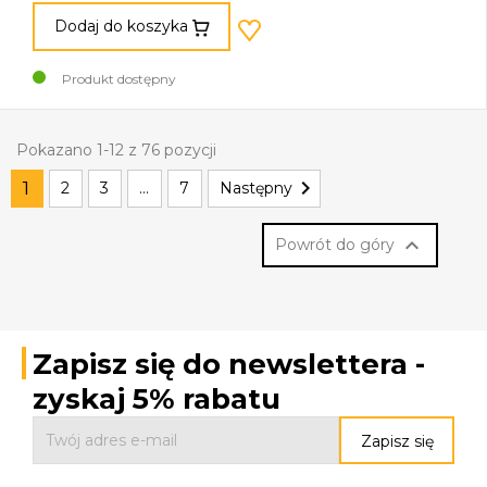
Dodaj do koszyka
Produkt dostępny
Pokazano 1-12 z 76 pozycji

1
2
3
…
7
Następny

Powrót do góry
Zapisz się do newslettera -
zyskaj 5% rabatu