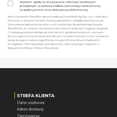
Wyrażam zgodę na otrzymywanie informacji handlowych
przesyłanych za pomocą środków komunikacji elektronicznej
na podany przeze mnie adres poczty elektronicznej.
Administratorem Pana/Pani danych osobowych jest Metalzbyt Sp. z o.o. z siedzibą w
Olsztynie, ul. Stalowa 1, kontakt mailowy pod adresem: sklep@metalzbyt.com.pl.
Dane osobowe będą przetwarzane w celu marketingu bezpośredniego (wysyłka
Newslettera). W związku z przetwarzaniem danych osobowych mogą przysługiwać
Ci następujące prawa: dostępu do treści danych, sprostowania danych, usunięcia
danych, ograniczenia przetwarzania danych, wniesienia sprzeciwu oraz wniesienia
skargi do organu nadzorczego (Prezesa Urzędu Ochrony Danych Osobowych).
Szczegółowe informacje dotyczące obowiązku informacyjnego znajdziesz w
Regulaminie Sklepu i Polityce Prywatności.
STREFA KLIENTA
Dane osobowe
Adres dostawy
Zamówienia