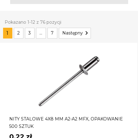
Pokazano 1-12 z 76 pozycji

1
2
3
…
7
Następny
NITY STALOWE 4X8 MM A2-A2 MFX, OPAKOWANIE
500 SZTUK
0,22 zł