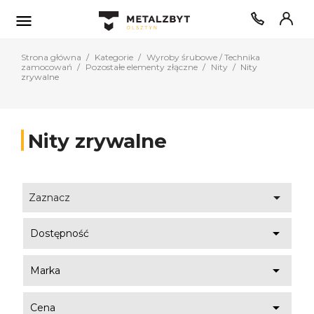

Strona główna
Kategorie
Wyroby śrubowe / Technika
zamocowań
Pozostałe elementy złączne
Nity
Nity
zrywalne
Nity zrywalne

Zaznacz

Dostępność

Marka

Cena