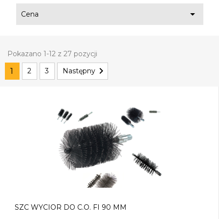

Cena
Pokazano 1-12 z 27 pozycji

1
2
3
Następny
SZC WYCIOR DO C.O. FI 90 MM