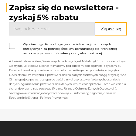
Zapisz się do newslettera -
zyskaj 5% rabatu
Wyrażam zgodę na otrzymywanie informacji handlowych
przesyłanych za pomocą środków komunikacji elektronicznej
na podany przeze mnie adres poczty elektronicznej.
Administratorem Pana/Pani danych osobowych jest Metalzbyt Sp. z o.o. z siedzibą w
Olsztynie, ul. Stalowa 1, kontakt mailowy pod adresem: sklep@metalzbyt.com.pl.
Dane osobowe będą przetwarzane w celu marketingu bezpośredniego (wysyłka
Newslettera). W związku z przetwarzaniem danych osobowych mogą przysługiwać
Ci następujące prawa: dostępu do treści danych, sprostowania danych, usunięcia
danych, ograniczenia przetwarzania danych, wniesienia sprzeciwu oraz wniesienia
skargi do organu nadzorczego (Prezesa Urzędu Ochrony Danych Osobowych).
Szczegółowe informacje dotyczące obowiązku informacyjnego znajdziesz w
Regulaminie Sklepu i Polityce Prywatności.