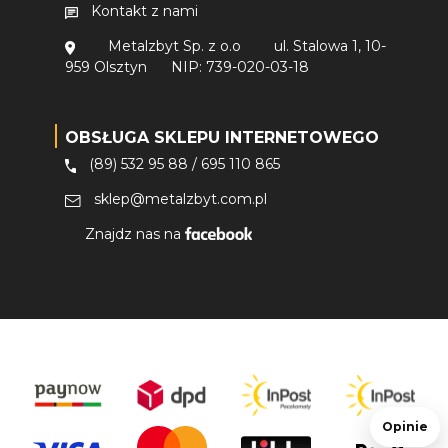
Kontakt z nami
Metalzbyt Sp. z o.o
ul. Stalowa 1, 10-
959 Olsztyn
NIP: 739-020-03-18
OBSŁUGA SKLEPU INTERNETOWEGO
(89) 532 95 88
/
695 110 865
sklep@metalzbyt.com.pl
Znajdz nas na
Opinie