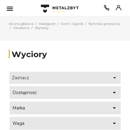

Strona główna
Kategorie
Dom i Ogród
Technika grzewcza
Akcesoria
Wyciory
Wyciory

Zaznacz

Dostępność

Marka

Waga