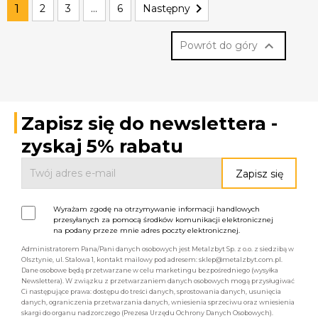

1
2
3
…
6
Następny

Powrót do góry
Zapisz się do newslettera -
zyskaj 5% rabatu
Wyrażam zgodę na otrzymywanie informacji handlowych
przesyłanych za pomocą środków komunikacji elektronicznej
na podany przeze mnie adres poczty elektronicznej.
Administratorem Pana/Pani danych osobowych jest Metalzbyt Sp. z o.o. z siedzibą w
Olsztynie, ul. Stalowa 1, kontakt mailowy pod adresem: sklep@metalzbyt.com.pl.
Dane osobowe będą przetwarzane w celu marketingu bezpośredniego (wysyłka
Newslettera). W związku z przetwarzaniem danych osobowych mogą przysługiwać
Ci następujące prawa: dostępu do treści danych, sprostowania danych, usunięcia
danych, ograniczenia przetwarzania danych, wniesienia sprzeciwu oraz wniesienia
skargi do organu nadzorczego (Prezesa Urzędu Ochrony Danych Osobowych).