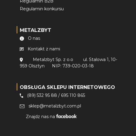
Regulamin B2B
Regulamin konkursu
METALZBYT
O nas
Kontakt z nami
Metalzbyt Sp. z o.o
ul. Stalowa 1, 10-
959 Olsztyn
NIP: 739-020-03-18
OBSŁUGA SKLEPU INTERNETOWEGO
(89) 532 95 88
/
695 110 865
sklep@metalzbyt.com.pl
Znajdz nas na