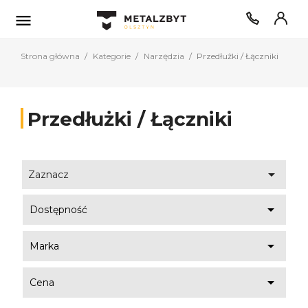

Strona główna
Kategorie
Narzędzia
Przedłużki / Łączniki
Przedłużki / Łączniki

Zaznacz

Dostępność

Marka

Cena