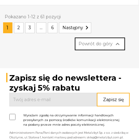
Pokazano 1-12 z 61 pozycji

1
2
3
…
6
Następny

Powrót do góry
Zapisz się do newslettera -
zyskaj 5% rabatu
Wyrażam zgodę na otrzymywanie informacji handlowych
przesyłanych za pomocą środków komunikacji elektronicznej
na podany przeze mnie adres poczty elektronicznej.
Administratorem Pana/Pani danych osobowych jest Metalzbyt Sp. z o.o. z siedzibą w
Olsztynie, ul. Stalowa 1, kontakt mailowy pod adresem: sklep@metalzbyt.com.pl.