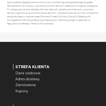
Dane osobowe będą przetwarzane w celu marketingu bezpośredniego (wysyłka
Newslettera). W związku z przetwarzaniem danych osobowych mogą przysługiwać
Ci następujące prawa: dostępu do treści danych, sprostowania danych, usunięcia
danych, ograniczenia przetwarzania danych, wniesienia sprzeciwu oraz wniesienia
skargi do organu nadzorczego (Prezesa Urzędu Ochrony Danych Osobowych).
Szczegółowe informacje dotyczące obowiązku informacyjnego znajdziesz w
Regulaminie Sklepu i Polityce Prywatności.
STREFA KLIENTA
Dane osobowe
Adres dostawy
Zamówienia
Kupony