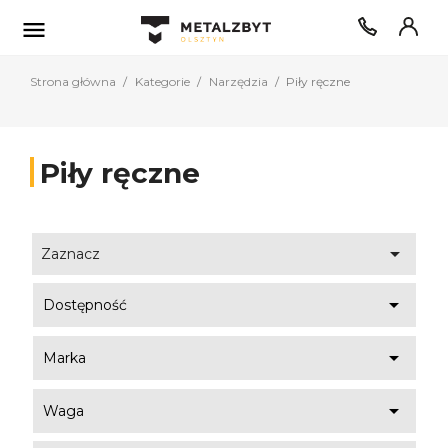

Strona główna
Kategorie
Narzędzia
Piły ręczne
Piły ręczne

Zaznacz

Dostępność

Marka

Waga