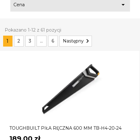

Cena
Pokazano 1-12 z 61 pozycji

1
2
3
…
6
Następny
TOUGHBUILT PIŁA RĘCZNA 600 MM TB-H4-20-24
189,00 zł