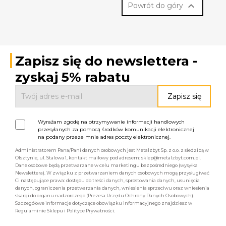

Powrót do góry
Zapisz się do newslettera -
zyskaj 5% rabatu
Wyrażam zgodę na otrzymywanie informacji handlowych
przesyłanych za pomocą środków komunikacji elektronicznej
na podany przeze mnie adres poczty elektronicznej.
Administratorem Pana/Pani danych osobowych jest Metalzbyt Sp. z o.o. z siedzibą w
Olsztynie, ul. Stalowa 1, kontakt mailowy pod adresem: sklep@metalzbyt.com.pl.
Dane osobowe będą przetwarzane w celu marketingu bezpośredniego (wysyłka
Newslettera). W związku z przetwarzaniem danych osobowych mogą przysługiwać
Ci następujące prawa: dostępu do treści danych, sprostowania danych, usunięcia
danych, ograniczenia przetwarzania danych, wniesienia sprzeciwu oraz wniesienia
skargi do organu nadzorczego (Prezesa Urzędu Ochrony Danych Osobowych).
Szczegółowe informacje dotyczące obowiązku informacyjnego znajdziesz w
Regulaminie Sklepu i Polityce Prywatności.