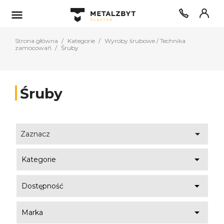

Strona główna
Kategorie
Wyroby śrubowe / Technika
zamocowań
Śruby
Śruby

Zaznacz

Kategorie

Dostępność

Marka