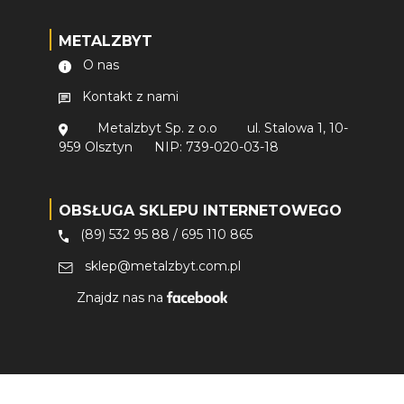
METALZBYT
O nas
Kontakt z nami
Metalzbyt Sp. z o.o
ul. Stalowa 1, 10-
959 Olsztyn
NIP: 739-020-03-18
OBSŁUGA SKLEPU INTERNETOWEGO
(89) 532 95 88
/
695 110 865
sklep@metalzbyt.com.pl
Znajdz nas na