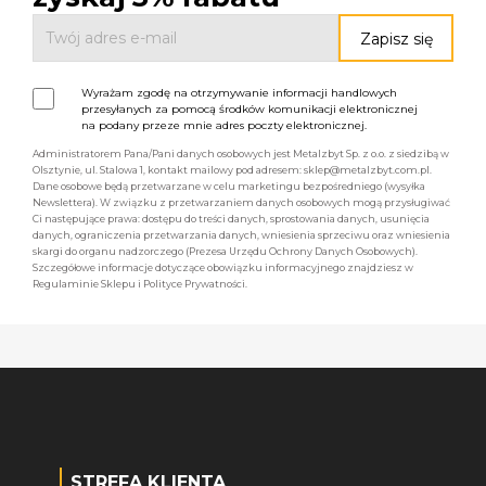
Wyrażam zgodę na otrzymywanie informacji handlowych
przesyłanych za pomocą środków komunikacji elektronicznej
na podany przeze mnie adres poczty elektronicznej.
Administratorem Pana/Pani danych osobowych jest Metalzbyt Sp. z o.o. z siedzibą w
Olsztynie, ul. Stalowa 1, kontakt mailowy pod adresem: sklep@metalzbyt.com.pl.
Dane osobowe będą przetwarzane w celu marketingu bezpośredniego (wysyłka
Newslettera). W związku z przetwarzaniem danych osobowych mogą przysługiwać
Ci następujące prawa: dostępu do treści danych, sprostowania danych, usunięcia
danych, ograniczenia przetwarzania danych, wniesienia sprzeciwu oraz wniesienia
skargi do organu nadzorczego (Prezesa Urzędu Ochrony Danych Osobowych).
Szczegółowe informacje dotyczące obowiązku informacyjnego znajdziesz w
Regulaminie Sklepu i Polityce Prywatności.
STREFA KLIENTA