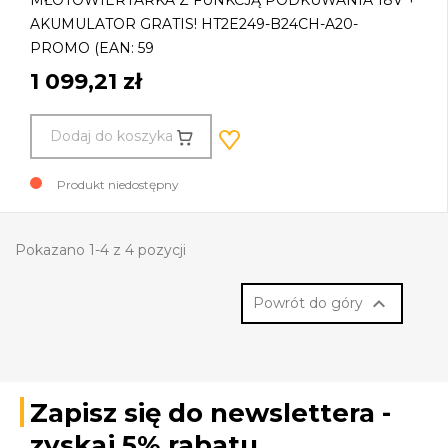
MŁOTOWIERTARKA Z FUNKCJĄ PODKUWANIA 18V +
AKUMULATOR GRATIS! HT2E249-B24CH-A20-
PROMO (EAN: 59
1 099,21 zł
Dodaj do koszyka
Produkt niedostępny
Pokazano 1-4 z 4 pozycji

Powrót do góry
Zapisz się do newslettera -
zyskaj 5% rabatu