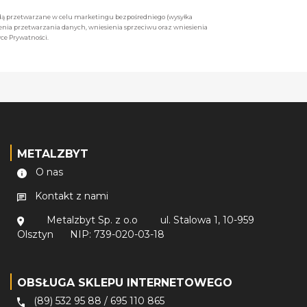
będą przetwarzane w celu marketingu bezpośredniego (wysyłka
enia przetwarzania danych, wniesienia sprzeciwu oraz wniesienia
ce Prywatności.
METALZBYT
O nas
Kontakt z nami
Metalzbyt Sp. z o.o
ul. Stalowa 1, 10-959
Olsztyn
NIP: 739-020-03-18
OBSŁUGA SKLEPU INTERNETOWEGO
(89) 532 95 88
/
695 110 865