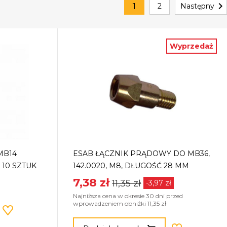

1
2
Następny
Wyprzedaż
MB14
ESAB ŁĄCZNIK PRĄDOWY DO MB36,
 10 SZTUK
142.0020, M8, DŁUGOŚĆ 28 MM
7,38 zł
11,35 zł
-3,97 zł
Najniższa cena w okresie 30 dni przed
wprowadzeniem obniżki 11,35 zł