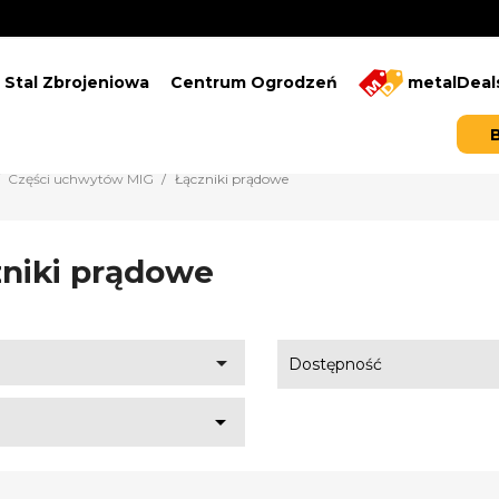
Stal Zbrojeniowa
Centrum Ogrodzeń
metalDeal
Części uchwytów MIG
Łączniki prądowe
niki prądowe

Dostępność
