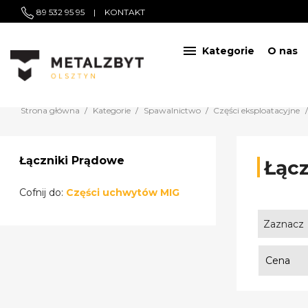
89 532 95 95
|
KONTAKT

Kategorie
O nas
Strona główna
Kategorie
Spawalnictwo
Części eksploatacyjne
Łączniki Prądowe
Łącz
Cofnij do:
Części uchwytów MIG
Zaznacz
Cena