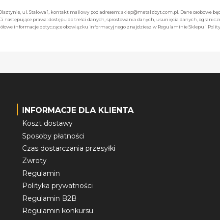
 Olsztynie, ul. Stalowa 1, kontakt mailowy pod adresem: sklep@metalzbyt.com.pl. Dane osobowe 
następujące prawa: dostępu do treści danych, sprostowania danych, usunięcia danych, ogranicz
łowe informacje dotyczące obowiązku informacyjnego znajdziesz w Regulaminie Sklepu i Polity
INFORMACJE DLA KLIENTA
Koszt dostawy
Sposoby płatności
Czas dostarczania przesyłki
Zwroty
Regulamin
Polityka prywatności
Regulamin B2B
Regulamin konkursu