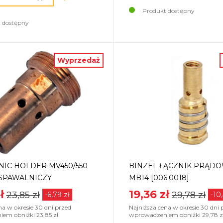
Produkt dostępny
 dostępny
Wyprzedaż
IC HOLDER MV450/550
BINZEL ŁĄCZNIK PRĄD
SPAWALNICZY
MB14 [006.0018]
ł
19,36 zł
23,85 zł
29,78 zł
-6,79 zł
-10
na w okresie 30 dni przed
Najniższa cena w okresie 30 dni 
em obniżki 23,85 zł
wprowadzeniem obniżki 29,78 z