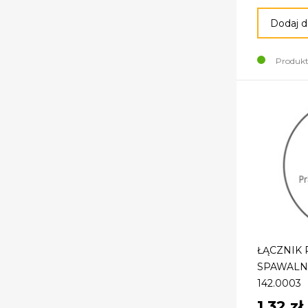
Dodaj d
Produkt
ŁĄCZNIK
SPAWALN
142.0003
1,32 zł