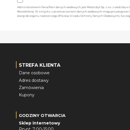
Administratorem Pana/Pani danych osobowych jest Metalzbyt Sp. z o.o. z siedzibą w
Newslettera). W związku z przetwarzaniem danych osobowych mogą przysługiwać Ci 
skargi do organu nadzorczego (Prezesa Urzędu Ochrony Danych Osobowych). Szczegó
STREFA KLIENTA
Dane osobowe
Adres dostawy
Zamówienia
Kupony
GODZINY OTWARCIA
Sklep internetowy
Pn-pt: 7:00-15:00