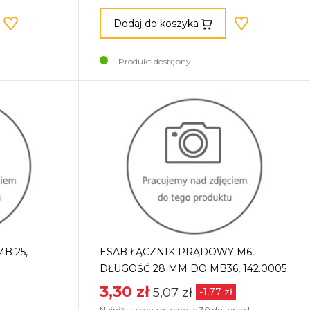
Dodaj do koszyka
Produkt dostępny
B 25,
ESAB ŁĄCZNIK PRĄDOWY M6,
DŁUGOŚĆ 28 MM DO MB36, 142.0005
3,30 zł
5,07 zł
-1,77 zł
Najniższa cena w okresie 30 dni przed