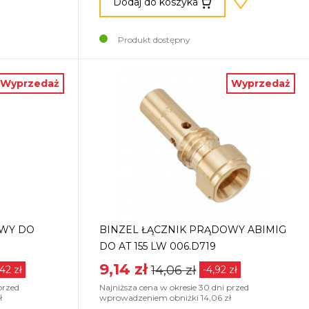
Dodaj do koszyka
Produkt dostępny
Wyprzedaż
Wyprzedaż
OWY DO
BINZEL ŁĄCZNIK PRĄDOWY ABIMIG
DO AT 155 LW 006.D719
9,14 zł
14,06 zł
,42 zł
-4,92 zł
przed
Najniższa cena w okresie 30 dni przed
ł
wprowadzeniem obniżki 14,06 zł