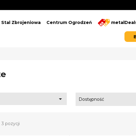
Stal Zbrojeniowa
Centrum Ogrodzeń
metalDeal
e

Dostępność
 3 pozycji