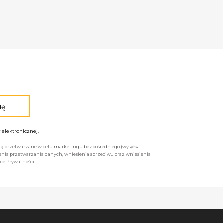
elektronicznej.
będą przetwarzane w celu marketingu bezpośredniego (wysyłka
enia przetwarzania danych, wniesienia sprzeciwu oraz wniesienia
ce Prywatności.