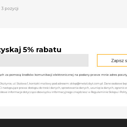
 3 pozycji
 zyskaj 5% rabatu
h za pomocą środków komunikacji elektronicznej na podany przeze mnie adres poczty 
 Olsztynie, ul. Stalowa 1, kontakt mailowy pod adresem: sklep@metalzbyt.com.pl. Dane osobowe 
następujące prawa: dostępu do treści danych, sprostowania danych, usunięcia danych, ogranicz
łowe informacje dotyczące obowiązku informacyjnego znajdziesz w Regulaminie Sklepu i Polity