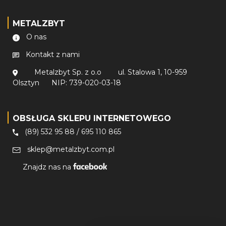
METALZBYT
O nas
Kontakt z nami
Metalzbyt Sp. z o.o
ul. Stalowa 1, 10-959
Olsztyn
NIP: 739-020-03-18
OBSŁUGA SKLEPU INTERNETOWEGO
(89) 532 95 88
/
695 110 865
sklep@metalzbyt.com.pl
Znajdz nas na