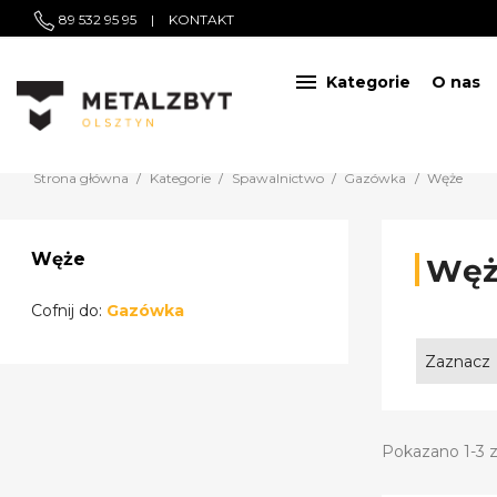
89 532 95 95
|
KONTAKT

Kategorie
O nas
Strona główna
Kategorie
Spawalnictwo
Gazówka
Węże
Węże
Węż
Cofnij do:
Gazówka
Zaznacz
Pokazano 1-3 z