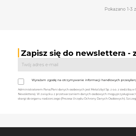
Pokazano 1-3 z
Zapisz się do newslettera -
Wyrażam zgodę na otrzymywanie informacji handlowych przesyłanyc
Administratorem Pana/Pani danych osobowych jest Metalzbyt Sp. z o.o. z siedzibą w
Newslettera). W związku z przetwarzaniem danych osobowych mogą przysługiwać Ci 
skargi do organu nadzorczego (Prezesa Urzędu Ochrony Danych Osobowych). Szczegó