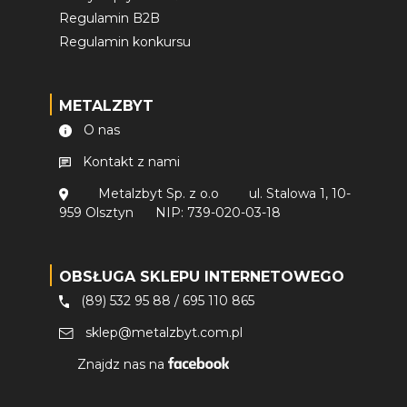
Regulamin B2B
Regulamin konkursu
METALZBYT
O nas
Kontakt z nami
Metalzbyt Sp. z o.o
ul. Stalowa 1, 10-
959 Olsztyn
NIP: 739-020-03-18
OBSŁUGA SKLEPU INTERNETOWEGO
(89) 532 95 88
/
695 110 865
sklep@metalzbyt.com.pl
Znajdz nas na