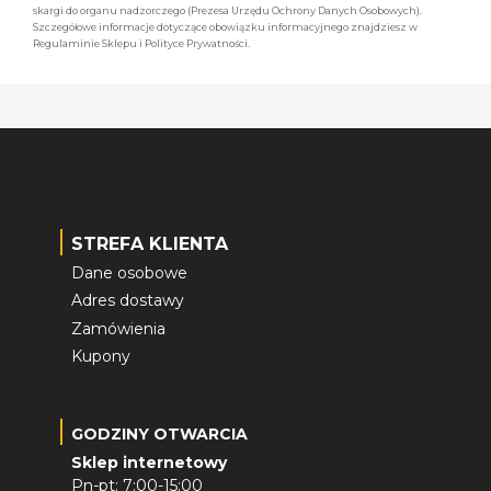
skargi do organu nadzorczego (Prezesa Urzędu Ochrony Danych Osobowych).
Szczegółowe informacje dotyczące obowiązku informacyjnego znajdziesz w
Regulaminie Sklepu i Polityce Prywatności.
STREFA KLIENTA
Dane osobowe
Adres dostawy
Zamówienia
Kupony
GODZINY OTWARCIA
Sklep internetowy
Pn-pt: 7:00-15:00