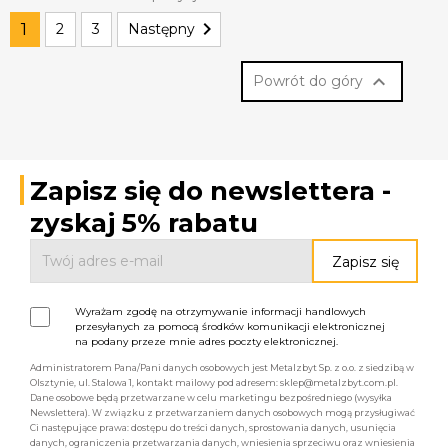

1
2
3
Następny

Powrót do góry
Zapisz się do newslettera -
zyskaj 5% rabatu
Wyrażam zgodę na otrzymywanie informacji handlowych
przesyłanych za pomocą środków komunikacji elektronicznej
na podany przeze mnie adres poczty elektronicznej.
Administratorem Pana/Pani danych osobowych jest Metalzbyt Sp. z o.o. z siedzibą w
Olsztynie, ul. Stalowa 1, kontakt mailowy pod adresem: sklep@metalzbyt.com.pl.
Dane osobowe będą przetwarzane w celu marketingu bezpośredniego (wysyłka
Newslettera). W związku z przetwarzaniem danych osobowych mogą przysługiwać
Ci następujące prawa: dostępu do treści danych, sprostowania danych, usunięcia
danych, ograniczenia przetwarzania danych, wniesienia sprzeciwu oraz wniesienia