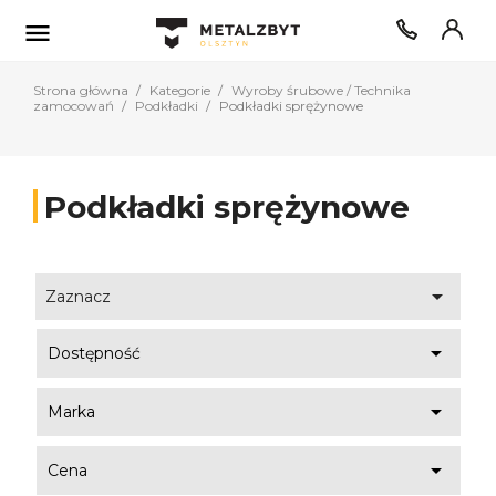

Strona główna
Kategorie
Wyroby śrubowe / Technika
zamocowań
Podkładki
Podkładki sprężynowe
Podkładki sprężynowe

Zaznacz

Dostępność

Marka

Cena