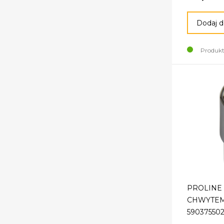
Dodaj d
Produkt
PROLINE 
CHWYTEM 
59037550