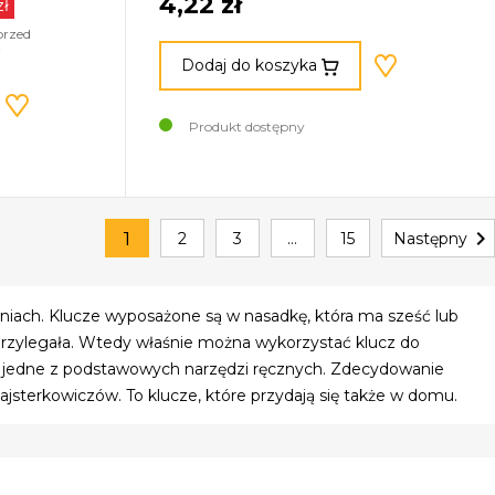
4,22 zł
zł
przed
Dodaj do koszyka
Produkt dostępny

1
2
3
…
15
Następny
iach. Klucze wyposażone są w nasadkę, która ma sześć lub
 przylegała. Wtedy właśnie można wykorzystać klucz do
to jedne z podstawowych narzędzi ręcznych. Zdecydowanie
jsterkowiczów. To klucze, które przydają się także w domu.