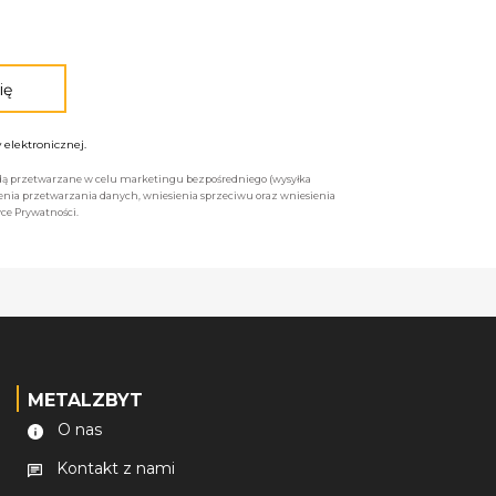
elektronicznej.
będą przetwarzane w celu marketingu bezpośredniego (wysyłka
enia przetwarzania danych, wniesienia sprzeciwu oraz wniesienia
ce Prywatności.
METALZBYT
O nas
Kontakt z nami