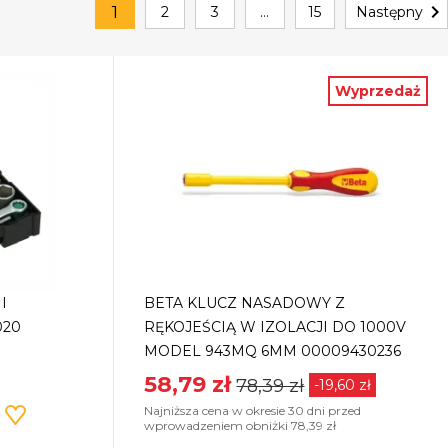

1
2
3
…
15
Następny
Wyprzedaż
I
BETA KLUCZ NASADOWY Z
020
RĘKOJEŚCIĄ W IZOLACJI DO 1000V
MODEL 943MQ 6MM 00009430236
58,79 zł
78,39 zł
-19,60 zł
Najniższa cena w okresie 30 dni przed
wprowadzeniem obniżki 78,39 zł