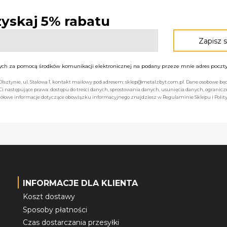
 zyskaj 5% rabatu
h za pomocą środków komunikacji elektronicznej na podany przeze mnie adres poczty 
 Olsztynie, ul. Stalowa 1, kontakt mailowy pod adresem: sklep@metalzbyt.com.pl. Dane osobowe 
następujące prawa: dostępu do treści danych, sprostowania danych, usunięcia danych, ogranicz
łowe informacje dotyczące obowiązku informacyjnego znajdziesz w Regulaminie Sklepu i Polity
INFORMACJE DLA KLIENTA
Koszt dostawy
Sposoby płatności
Czas dostarczania przesyłki