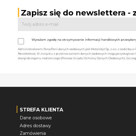
Zapisz się do newslettera -
Wyrażam zgodę na otrzymywanie informacji handlowych przesyłanyc
Administratorem Pana/Pani danych osobowych jest Metalzbyt Sp. z o.o. z siedzibą w
Newslettera). W związku z przetwarzaniem danych osobowych mogą przysługiwać Ci 
skargi do organu nadzorczego (Prezesa Urzędu Ochrony Danych Osobowych). Szczegó
STREFA KLIENTA
Dane osobowe
Adres dostawy
Zamówienia