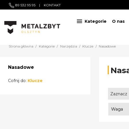
89 532 95 95
|
KONTAKT

Kategorie
O nas
Strona główna
Kategorie
Narzędzia
Klucze
Nasadowe
Nasadowe
Nas
Cofnij do:
Klucze
Zaznacz
Waga