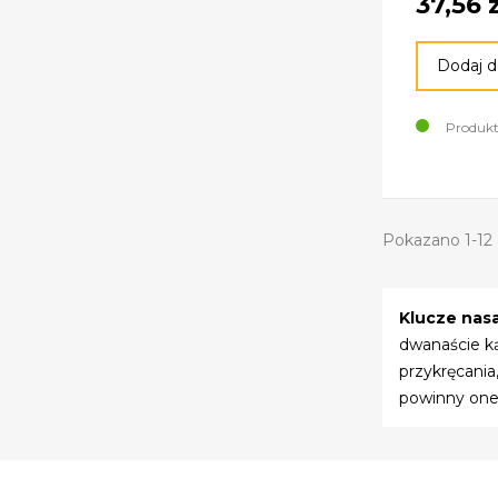
37,56 z
Dodaj d
Produkt
Pokazano 1-12 
Klucze na
dwanaście ką
przykręcania
powinny one 