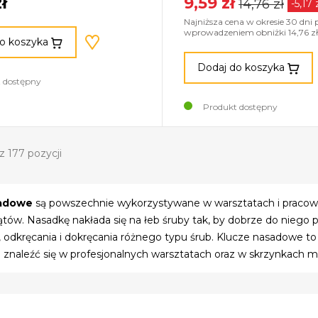
ł
9,59 zł
14,76 zł
-5,17 
Najniższa cena w okresie 30 dni 
wprowadzeniem obniżki 14,76 zł
o koszyka
Dodaj do koszyka
 dostępny
Produkt dostępny
z 177 pozycji
sadowe
są powszechnie wykorzystywane w warsztatach i pracown
tów. Nasadkę nakłada się na łeb śruby tak, by dobrze do niego
, odkręcania i dokręcania różnego typu śrub. Klucze nasadowe 
znaleźć się w profesjonalnych warsztatach oraz w skrzynkach ma