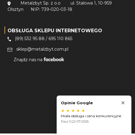
Metalzbyt Sp. z o.o
ul. Stalowa 1, 10-959
Olsztyn
NIP: 739-020-03-18
OBSŁUGA SKLEPU INTERNETOWEGO
(89) 532 95 88
/
695 110 865
sklep@metalzbyt.com.pl
Znajdz nas na
×
Opinie Google
★
★
★
★
★
Marcin L.
20-07-2026