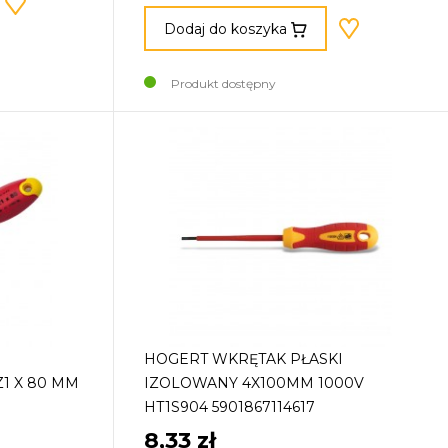
Dodaj do koszyka
Produkt dostępny
HOGERT WKRĘTAK PŁASKI
1 X 80 MM
IZOLOWANY 4X100MM 1000V
HT1S904 5901867114617
8,33 zł