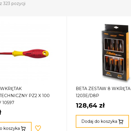
z 323 pozycji
 WKRĘTAK
BETA ZESTAW 8 WKRĘT
ECHNICZNY PZ2 X 100
1203E/D8P
 10597
128,64 zł
ł
Dodaj do koszyka
o koszyka