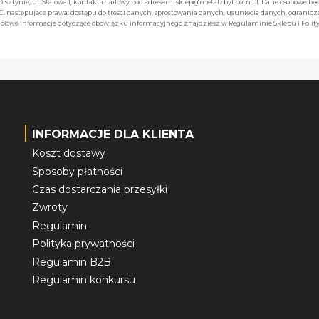
 Olsztynie, ul. Stalowa 1, kontakt mailowy pod adresem: sklep@metalzbyt.com.pl. Dane osobowe 
następujące prawa: dostępu do treści danych, sprostowania danych, usunięcia danych, ogranicz
łowe informacje dotyczące obowiązku informacyjnego znajdziesz w Regulaminie Sklepu i Polity
INFORMACJE DLA KLIENTA
Koszt dostawy
Sposoby płatności
Czas dostarczania przesyłki
Zwroty
Regulamin
Polityka prywatności
Regulamin B2B
Regulamin konkursu