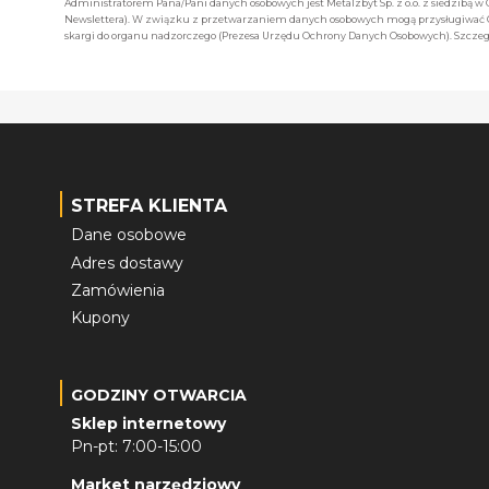
Administratorem Pana/Pani danych osobowych jest Metalzbyt Sp. z o.o. z siedzibą w
Newslettera). W związku z przetwarzaniem danych osobowych mogą przysługiwać Ci 
skargi do organu nadzorczego (Prezesa Urzędu Ochrony Danych Osobowych). Szczegó
STREFA KLIENTA
Dane osobowe
Adres dostawy
Zamówienia
Kupony
GODZINY OTWARCIA
Sklep internetowy
Pn-pt: 7:00-15:00
Market narzędziowy