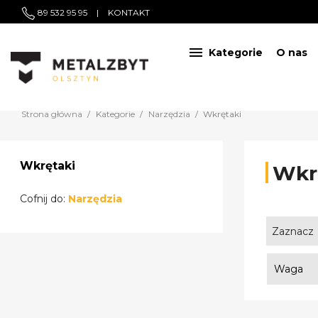
89 532 95 95
|
KONTAKT

Kategorie
O nas
Strona główna
Kategorie
Narzędzia
Wkrętaki
Wkrętaki
Wkr
Cofnij do:
Narzędzia
Zaznacz
Waga