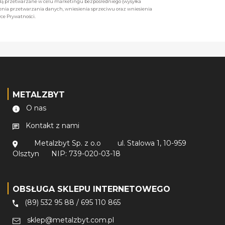
będą przetwarzane w celu marketingu bezpośredniego (wysyłka
enia przetwarzania danych, wniesienia sprzeciwu oraz wniesienia
ce Prywatności.
METALZBYT
O nas
Kontakt z nami
Metalzbyt Sp. z o.o
ul. Stalowa 1, 10-959
Olsztyn
NIP: 739-020-03-18
OBSŁUGA SKLEPU INTERNETOWEGO
(89) 532 95 88
/
695 110 865
sklep@metalzbyt.com.pl