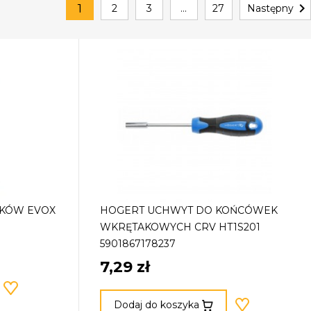

1
2
3
…
27
Następny
AKÓW EVOX
HOGERT UCHWYT DO KOŃCÓWEK
WKRĘTAKOWYCH CRV HT1S201
5901867178237
7,29 zł
Dodaj do koszyka