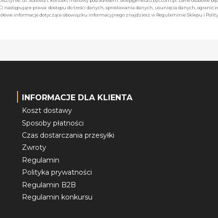
 Olsztynie, ul. Stalowa 1, kontakt mailowy pod adresem: sklep@metalzbyt.com.pl. Dane osobowe 
następujące prawa: dostępu do treści danych, sprostowania danych, usunięcia danych, ogranicz
łowe informacje dotyczące obowiązku informacyjnego znajdziesz w Regulaminie Sklepu i Polity
INFORMACJE DLA KLIENTA
Koszt dostawy
Sposoby płatności
Czas dostarczania przesyłki
Zwroty
Regulamin
Polityka prywatności
Regulamin B2B
Regulamin konkursu