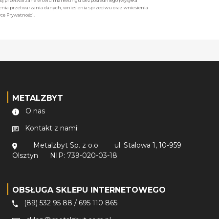
będą przetwarzane w celu marketingu bezpośredniego (wysyłka
enia przetwarzania danych, wniesienia sprzeciwu oraz wniesienia
ce Prywatności.
METALZBYT
O nas
Kontakt z nami
Metalzbyt Sp. z o.o
ul. Stalowa 1, 10-959
Olsztyn
NIP: 739-020-03-18
OBSŁUGA SKLEPU INTERNETOWEGO
(89) 532 95 88
/
695 110 865