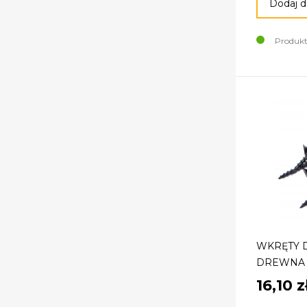
Dodaj d
Produkt
WKRĘTY D
DREWNA 4
16,10 z