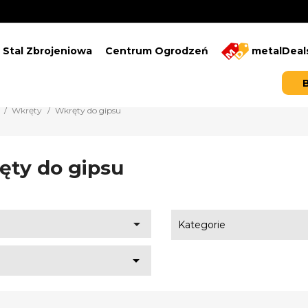
Stal Zbrojeniowa
Centrum Ogrodzeń
metalDeal
Wkręty
Wkręty do gipsu
ęty do gipsu

Kategorie
