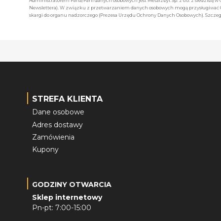
Administratorem Pana/Pani danych osobowych jest Metalzbyt Sp. z o.o. z siedzibą w
Newslettera). W związku z przetwarzaniem danych osobowych mogą przysługiwać Ci 
skargi do organu nadzorczego (Prezesa Urzędu Ochrony Danych Osobowych). Szczegó
STREFA KLIENTA
Dane osobowe
Adres dostawy
Zamówienia
Kupony
GODZINY OTWARCIA
Sklep internetowy
Pn-pt: 7:00-15:00