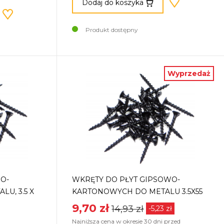
Dodaj do koszyka
Produkt dostępny
Wyprzedaż
O-
WKRĘTY DO PŁYT GIPSOWO-
U, 3.5 X
KARTONOWYCH DO METALU 3.5X55
9,70 zł
14,93 zł
-5,23 zł
Najniższa cena w okresie 30 dni przed