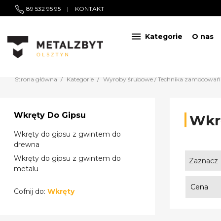
89 532 95 95
|
KONTAKT

Kategorie
O nas
Strona główna
Kategorie
Wyroby śrubowe / Technika zamocowań
Wkręty Do Gipsu
Wkr
Wkręty do gipsu z gwintem do
drewna
Wkręty do gipsu z gwintem do
Zaznacz
metalu
Cena
Cofnij do:
Wkręty