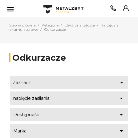

Strona główna
Kategorie
Elektronarzędzia
Narzędzia
akumulatorowe
Odkurzacze
Odkurzacze

Zaznacz

napięcie zasilania

Dostępność

Marka