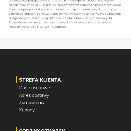
Dane osobowe będą przetwarzane w celu marketingu bezpośredniego (wysyłka
Newslettera). W związku z przetwarzaniem danych osobowych mogą przysługiwać
Ci następujące prawa: dostępu do treści danych, sprostowania danych, usunięcia
danych, ograniczenia przetwarzania danych, wniesienia sprzeciwu oraz wniesienia
skargi do organu nadzorczego (Prezesa Urzędu Ochrony Danych Osobowych).
Szczegółowe informacje dotyczące obowiązku informacyjnego znajdziesz w
Regulaminie Sklepu i Polityce Prywatności.
STREFA KLIENTA
Dane osobowe
Adres dostawy
Zamówienia
Kupony
GODZINY OTWARCIA