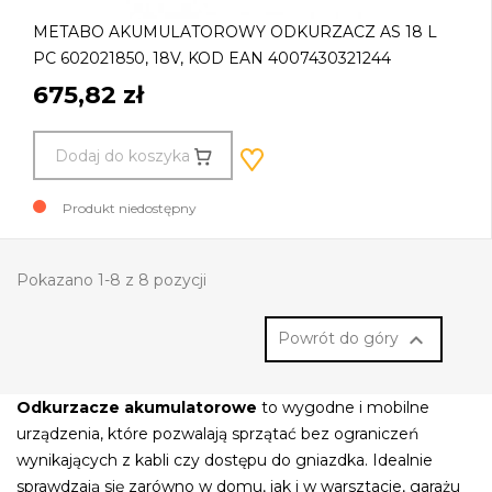
METABO AKUMULATOROWY ODKURZACZ AS 18 L
PC 602021850, 18V, KOD EAN 4007430321244
675,82 zł
Dodaj do koszyka
Produkt niedostępny
Pokazano 1-8 z 8 pozycji

Powrót do góry
Odkurzacze akumulatorowe
to wygodne i mobilne
urządzenia, które pozwalają sprzątać bez ograniczeń
wynikających z kabli czy dostępu do gniazdka. Idealnie
sprawdzają się zarówno w domu, jak i w warsztacie, garażu