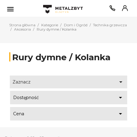

Strona główna
Kategorie
Dom i Ogród
Technika grzewcza
Akcesoria
Rury dymne / Kolanka
Rury dymne / Kolanka

Zaznacz

Dostępność

Cena