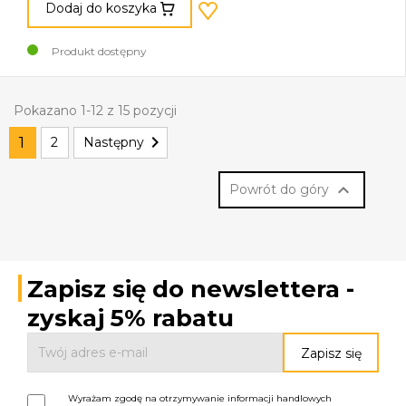
Dodaj do koszyka
Produkt dostępny
Pokazano 1-12 z 15 pozycji

1
2
Następny

Powrót do góry
Zapisz się do newslettera -
zyskaj 5% rabatu
Wyrażam zgodę na otrzymywanie informacji handlowych