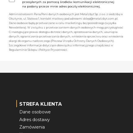
przesyłanych za pomocą środków komunikacji elektronicznej
na podany przeze mnie adres poczty elektronicznej.
Administratorem Pana/Pani danych osobowych jest Metalzbyt Sp. z o.o. z siedzibą w
Olsztynie, ul. Stalowa 1, kontakt mailowy pod adresem: sklep@metalzbyt.com.pl.
Dane osobowe będą przetwarzane w celu marketingu bezpośredniego (wysyłka
Newslettera). W związku z przetwarzaniem danych osobowych mogą przysługiwać
Ci następujące prawa: dostępu do treści danych, sprostowania danych, usunięcia
danych, ograniczenia przetwarzania danych, wniesienia sprzeciwu oraz wniesienia
skargi do organu nadzorczego (Prezesa Urzędu Ochrony Danych Osobowych).
Szczegółowe informacje dotyczące obowiązku informacyjnego znajdziesz w
Regulaminie Sklepu i Polityce Prywatności.
STREFA KLIENTA
Dane osobowe
Adres dostawy
Zamówienia