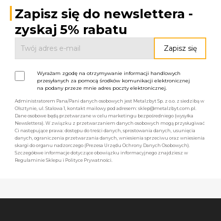
Zapisz się do newslettera -
zyskaj 5% rabatu
Wyrażam zgodę na otrzymywanie informacji handlowych
przesyłanych za pomocą środków komunikacji elektronicznej
na podany przeze mnie adres poczty elektronicznej.
Administratorem Pana/Pani danych osobowych jest Metalzbyt Sp. z o.o. z siedzibą w
Olsztynie, ul. Stalowa 1, kontakt mailowy pod adresem: sklep@metalzbyt.com.pl.
Dane osobowe będą przetwarzane w celu marketingu bezpośredniego (wysyłka
Newslettera). W związku z przetwarzaniem danych osobowych mogą przysługiwać
Ci następujące prawa: dostępu do treści danych, sprostowania danych, usunięcia
danych, ograniczenia przetwarzania danych, wniesienia sprzeciwu oraz wniesienia
skargi do organu nadzorczego (Prezesa Urzędu Ochrony Danych Osobowych).
Szczegółowe informacje dotyczące obowiązku informacyjnego znajdziesz w
Regulaminie Sklepu i Polityce Prywatności.