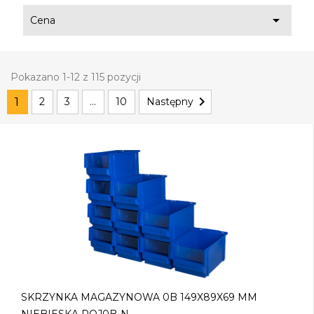

Cena
Pokazano 1-12 z 115 pozycji

1
2
3
…
10
Następny
SKRZYNKA MAGAZYNOWA 0B 149X89X69 MM