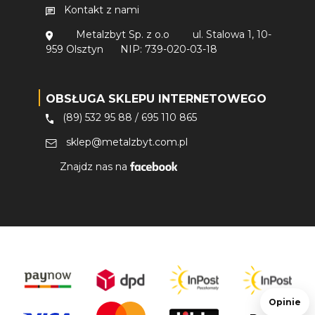
Kontakt z nami
Metalzbyt Sp. z o.o
ul. Stalowa 1, 10-
959 Olsztyn
NIP: 739-020-03-18
OBSŁUGA SKLEPU INTERNETOWEGO
(89) 532 95 88
/
695 110 865
sklep@metalzbyt.com.pl
Znajdz nas na
Opinie