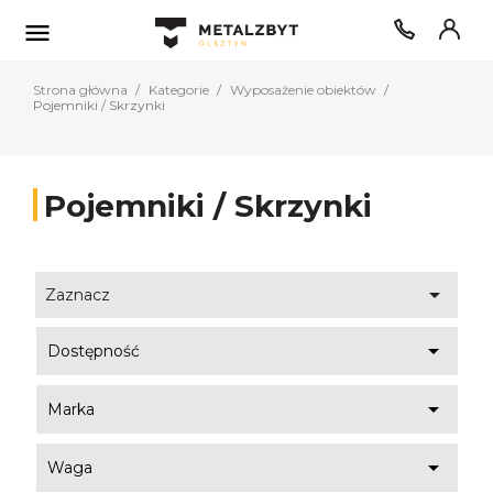

Strona główna
Kategorie
Wyposażenie obiektów
Pojemniki / Skrzynki
Pojemniki / Skrzynki

Zaznacz

Dostępność

Marka

Waga